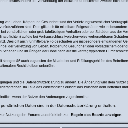
können insbesondere die Verwendung der Software für bestimmte Zwecke nicht unter
ng von Leben, Körper und Gesundheit und der Verletzung wesentlicher Vertragspflic
n zurückzuführen sind. Dies gilt auch für mittelbare Folgeschäden wie insbesonde
 bei vorsätzlichem oder grob fahrlässigem Verhalten oder bei Schäden aus der Ve
rdinalpflichten) auf die bei Vertragsschluss typischerweise vorhersehbaren Schäde
nzt. Dies gilt auch für mittelbare Folgeschäden wie insbesondere entgangenen Ge
bei der Verletzung von Leben, Körper und Gesundheit oder vorsätzlichem oder gro
 Schäden und im Übrigen der Höhe nach auf die vertragstypischen Durchschnittssc
lt sinngemäß auch zugunsten der Mitarbeiter und Erfüllungsgehilfen des Betreiber
ationalem Recht bleiben unberührt.
ingungen und die Datenschutzerklärung zu ändern. Die Änderung wird dem Nutzer pe
widersprechen. Im Falle des Widerspruchs erlischt das zwischen dem Betreiber un
indlich, wenn der Nutzer den Änderungen zugestimmt hat.
persönlichen Daten sind in der Datenschutzerklärung enthalten.
 zur Nutzung des Forums ausdrücklich zu.:
Regeln des Boards anzeigen