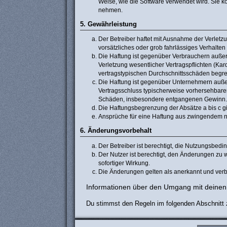
Weise, wie die Software verwendet wird. Sie 
nehmen.
5. Gewährleistung
Der Betreiber haftet mit Ausnahme der Verletzu
vorsätzliches oder grob fahrlässiges Verhalte
Die Haftung ist gegenüber Verbrauchern außer
Verletzung wesentlicher Vertragspflichten (Ka
vertragstypischen Durchschnittsschäden begre
Die Haftung ist gegenüber Unternehmern außer 
Vertragsschluss typischerweise vorhersehbaren
Schäden, insbesondere entgangenen Gewinn.
Die Haftungsbegrenzung der Absätze a bis c gi
Ansprüche für eine Haftung aus zwingendem n
6. Änderungsvorbehalt
Der Betreiber ist berechtigt, die Nutzungsbed
Der Nutzer ist berechtigt, den Änderungen zu 
sofortiger Wirkung.
Die Änderungen gelten als anerkannt und verb
Informationen über den Umgang mit deinen 
Du stimmst den Regeln im folgenden Abschnitt