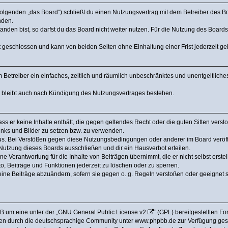
olgenden „das Board“) schließt du einen Nutzungsvertrag mit dem Betreiber des Boa
nden.
den bist, so darfst du das Board nicht weiter nutzen. Für die Nutzung des Boards ge
 geschlossen und kann von beiden Seiten ohne Einhaltung einer Frist jederzeit g
dem Betreiber ein einfaches, zeitlich und räumlich unbeschränktes und unentgeltlic
a bleibt auch nach Kündigung des Nutzungsvertrages bestehen.
dass er keine Inhalte enthält, die gegen geltendes Recht oder die guten Sitten ver
Links und Bilder zu setzen bzw. zu verwenden.
us. Bei Verstößen gegen diese Nutzungsbedingungen oder anderer im Board veröffe
utzung dieses Boards ausschließen und dir ein Hausverbot erteilen.
e Verantwortung für die Inhalte von Beiträgen übernimmt, die er nicht selbst erstel
o, Beiträge und Funktionen jederzeit zu löschen oder zu sperren.
eine Beiträge abzuändern, sofern sie gegen o. g. Regeln verstoßen oder geeignet 
B um eine unter der „
GNU General Public License v2
“ (GPL) bereitgestellten 
en durch die deutschsprachige Community unter www.phpbb.de zur Verfügung gestel