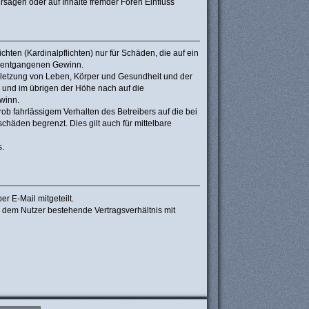
sagen oder auf Inhalte fremder Foren Einfluss
hten (Kardinalpflichten) nur für Schäden, die auf ein
re entgangenen Gewinn.
rletzung von Leben, Körper und Gesundheit und der
n und im übrigen der Höhe nach auf die
winn.
b fahrlässigem Verhalten des Betreibers auf die bei
häden begrenzt. Dies gilt auch für mittelbare
s.
r E-Mail mitgeteilt.
d dem Nutzer bestehende Vertragsverhältnis mit