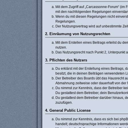
Mit dem Zugriff auf „Carcassonne-Forum“ (im F
mit den nachfolgenden Regelungen einversta
Wenn du mit diesen Regelungen nicht einverstan
Regelungen.
Der Nutzungsvertrag wird auf unbestimmte Zeit
2. Einräumung von Nutzungsrechten
Mit dem Erstellen eines Beitrags erteilst du 
nutzen.
Das Nutzungsrecht nach Punkt 2, Unterpunkt 
3. Pflichten des Nutzers
Du erklärst mit der Erstellung eines Beitrags, 
besitzt, die in deinen Beiträgen verwendeten 
Der Betreiber des Boards übt das Hausrecht a
Abmahnung zeitweise oder dauerhaft von der N
Du nimmst zur Kenntnis, dass der Betreiber kein
Du gestattest dem Betreiber, dein Benutzerkont
Du gestattest dem Betreiber darüber hinaus, d
zuzufügen.
4. General Public License
Du nimmst zur Kenntnis, dass es sich bei phpB
handelt; deutschsprachige Informationen werd