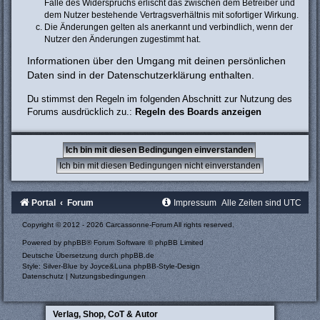
Falle des Widerspruchs erlischt das zwischen dem Betreiber und
dem Nutzer bestehende Vertragsverhältnis mit sofortiger Wirkung.
Die Änderungen gelten als anerkannt und verbindlich, wenn der
Nutzer den Änderungen zugestimmt hat.
Informationen über den Umgang mit deinen persönlichen
Daten sind in der Datenschutzerklärung enthalten.
Du stimmst den Regeln im folgenden Abschnitt zur Nutzung des
Forums ausdrücklich zu.:
Regeln des Boards anzeigen
Portal
Forum
Impressum
Alle Zeiten sind
UTC
Copyright © 2012 - 2026 Carcassonne-Forum All rights reserved.
Powered by
phpBB
® Forum Software © phpBB Limited
Deutsche Übersetzung durch
phpBB.de
Style: Silver-Blue by Joyce&Luna
phpBB-Style-Design
Datenschutz
|
Nutzungsbedingungen
Verlag, Shop, CoT & Autor