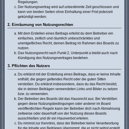
Regelungen.
Der Nutzungsvertrag wird auf unbestimmte Zeit geschlossen und
kann von beiden Seiten ohne Einhaltung einer Frist jederzeit
gekündigt werden.
2. Einräumung von Nutzungsrechten
Mit dem Erstellen eines Beitrags erteilst du dem Betreiber ein
einfaches, zeitlich und räumlich unbeschränktes und
unentgeltliches Recht, deinen Beitrag im Rahmen des Boards zu
nutzen.
Das Nutzungsrecht nach Punkt 2, Unterpunkt a bleibt auch nach
Kündigung des Nutzungsvertrages bestehen.
3. Pflichten des Nutzers
Du erklärst mit der Erstellung eines Beitrags, dass er keine Inhalte
enthält, die gegen geltendes Recht oder die guten Sitten
verstoßen. Du erklärst insbesondere, dass du das Recht besitzt,
die in deinen Beiträgen verwendeten Links und Bilder zu setzen
bzw. zu verwenden.
Der Betreiber des Boards übt das Hausrecht aus. Bei Verstößen
gegen diese Nutzungsbedingungen oder anderer im Board
veröffentlichten Regeln kann der Betreiber dich nach Abmahnung
zeitweise oder dauerhaft von der Nutzung dieses Boards
ausschließen und dir ein Hausverbot erteilen.
Du nimmst zur Kenntnis, dass der Betreiber keine Verantwortung
für die Inhalte von Beiträgen übernimmt, die er nicht selbst erstellt