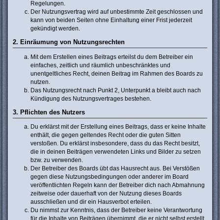
Regelungen.
Der Nutzungsvertrag wird auf unbestimmte Zeit geschlossen und
kann von beiden Seiten ohne Einhaltung einer Frist jederzeit
gekündigt werden.
2. Einräumung von Nutzungsrechten
Mit dem Erstellen eines Beitrags erteilst du dem Betreiber ein
einfaches, zeitlich und räumlich unbeschränktes und
unentgeltliches Recht, deinen Beitrag im Rahmen des Boards zu
nutzen.
Das Nutzungsrecht nach Punkt 2, Unterpunkt a bleibt auch nach
Kündigung des Nutzungsvertrages bestehen.
3. Pflichten des Nutzers
Du erklärst mit der Erstellung eines Beitrags, dass er keine Inhalte
enthält, die gegen geltendes Recht oder die guten Sitten
verstoßen. Du erklärst insbesondere, dass du das Recht besitzt,
die in deinen Beiträgen verwendeten Links und Bilder zu setzen
bzw. zu verwenden.
Der Betreiber des Boards übt das Hausrecht aus. Bei Verstößen
gegen diese Nutzungsbedingungen oder anderer im Board
veröffentlichten Regeln kann der Betreiber dich nach Abmahnung
zeitweise oder dauerhaft von der Nutzung dieses Boards
ausschließen und dir ein Hausverbot erteilen.
Du nimmst zur Kenntnis, dass der Betreiber keine Verantwortung
für die Inhalte von Beiträgen übernimmt, die er nicht selbst erstellt