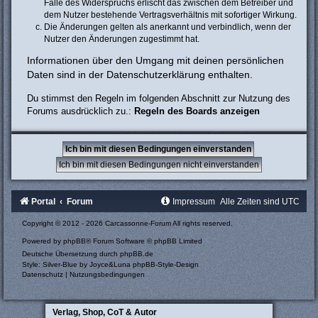
Falle des Widerspruchs erlischt das zwischen dem Betreiber und
dem Nutzer bestehende Vertragsverhältnis mit sofortiger Wirkung.
Die Änderungen gelten als anerkannt und verbindlich, wenn der
Nutzer den Änderungen zugestimmt hat.
Informationen über den Umgang mit deinen persönlichen
Daten sind in der Datenschutzerklärung enthalten.
Du stimmst den Regeln im folgenden Abschnitt zur Nutzung des
Forums ausdrücklich zu.:
Regeln des Boards anzeigen
Portal
Forum
Impressum
Alle Zeiten sind
UTC
Copyright © 2012 - 2026 Carcassonne-Forum All rights reserved.
Powered by
phpBB
® Forum Software © phpBB Limited
Deutsche Übersetzung durch
phpBB.de
Style: Silver-Blue by Joyce&Luna
phpBB-Style-Design
Datenschutz
|
Nutzungsbedingungen
Verlag, Shop, CoT & Autor