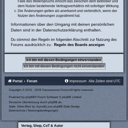
Falle des Widerspruchs erlischt das zwischen dem Betreiber und
dem Nutzer bestehende Vertragsverhältnis mit sofortiger Wirkung.
Die Änderungen gelten als anerkannt und verbindlich, wenn der
Nutzer den Änderungen zugestimmt hat.
Informationen über den Umgang mit deinen persönlichen
Daten sind in der Datenschutzerklärung enthalten.
Du stimmst den Regeln im folgenden Abschnitt zur Nutzung des
Forums ausdrücklich zu.:
Regeln des Boards anzeigen
Portal
Forum
Impressum
Alle Zeiten sind
UTC
Copyright © 2012 - 2026 Carcassonne-Forum All rights reserved.
Powered by
phpBB
® Forum Software © phpBB Limited
Deutsche Übersetzung durch
phpBB.de
Style: Silver-Blue by Joyce&Luna
phpBB-Style-Design
Datenschutz
|
Nutzungsbedingungen
Verlag, Shop, CoT & Autor