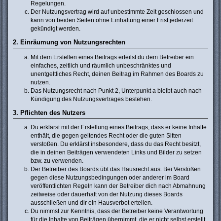
Regelungen.
Der Nutzungsvertrag wird auf unbestimmte Zeit geschlossen und
kann von beiden Seiten ohne Einhaltung einer Frist jederzeit
gekündigt werden.
2. Einräumung von Nutzungsrechten
Mit dem Erstellen eines Beitrags erteilst du dem Betreiber ein
einfaches, zeitlich und räumlich unbeschränktes und
unentgeltliches Recht, deinen Beitrag im Rahmen des Boards zu
nutzen.
Das Nutzungsrecht nach Punkt 2, Unterpunkt a bleibt auch nach
Kündigung des Nutzungsvertrages bestehen.
3. Pflichten des Nutzers
Du erklärst mit der Erstellung eines Beitrags, dass er keine Inhalte
enthält, die gegen geltendes Recht oder die guten Sitten
verstoßen. Du erklärst insbesondere, dass du das Recht besitzt,
die in deinen Beiträgen verwendeten Links und Bilder zu setzen
bzw. zu verwenden.
Der Betreiber des Boards übt das Hausrecht aus. Bei Verstößen
gegen diese Nutzungsbedingungen oder anderer im Board
veröffentlichten Regeln kann der Betreiber dich nach Abmahnung
zeitweise oder dauerhaft von der Nutzung dieses Boards
ausschließen und dir ein Hausverbot erteilen.
Du nimmst zur Kenntnis, dass der Betreiber keine Verantwortung
für die Inhalte von Beiträgen übernimmt, die er nicht selbst erstellt