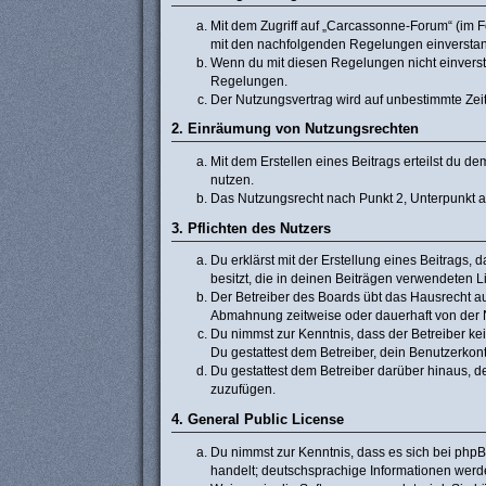
Mit dem Zugriff auf „Carcassonne-Forum“ (im F
mit den nachfolgenden Regelungen einversta
Wenn du mit diesen Regelungen nicht einverstan
Regelungen.
Der Nutzungsvertrag wird auf unbestimmte Zeit
2. Einräumung von Nutzungsrechten
Mit dem Erstellen eines Beitrags erteilst du 
nutzen.
Das Nutzungsrecht nach Punkt 2, Unterpunkt 
3. Pflichten des Nutzers
Du erklärst mit der Erstellung eines Beitrags, 
besitzt, die in deinen Beiträgen verwendeten 
Der Betreiber des Boards übt das Hausrecht a
Abmahnung zeitweise oder dauerhaft von der N
Du nimmst zur Kenntnis, dass der Betreiber kein
Du gestattest dem Betreiber, dein Benutzerkont
Du gestattest dem Betreiber darüber hinaus, d
zuzufügen.
4. General Public License
Du nimmst zur Kenntnis, dass es sich bei phpB
handelt; deutschsprachige Informationen werd