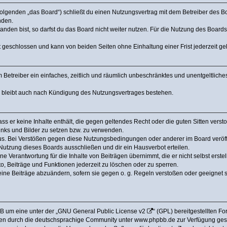
olgenden „das Board“) schließt du einen Nutzungsvertrag mit dem Betreiber des Boa
nden.
den bist, so darfst du das Board nicht weiter nutzen. Für die Nutzung des Boards ge
 geschlossen und kann von beiden Seiten ohne Einhaltung einer Frist jederzeit g
dem Betreiber ein einfaches, zeitlich und räumlich unbeschränktes und unentgeltlic
a bleibt auch nach Kündigung des Nutzungsvertrages bestehen.
dass er keine Inhalte enthält, die gegen geltendes Recht oder die guten Sitten ver
Links und Bilder zu setzen bzw. zu verwenden.
us. Bei Verstößen gegen diese Nutzungsbedingungen oder anderer im Board veröffe
utzung dieses Boards ausschließen und dir ein Hausverbot erteilen.
e Verantwortung für die Inhalte von Beiträgen übernimmt, die er nicht selbst erstel
o, Beiträge und Funktionen jederzeit zu löschen oder zu sperren.
eine Beiträge abzuändern, sofern sie gegen o. g. Regeln verstoßen oder geeignet 
B um eine unter der „
GNU General Public License v2
“ (GPL) bereitgestellten 
en durch die deutschsprachige Community unter www.phpbb.de zur Verfügung gestel