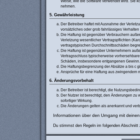
Weise, wie die Software verwendet wird. Sie 
nehmen.
5. Gewährleistung
Der Betreiber haftet mit Ausnahme der Verletzu
vorsätzliches oder grob fahrlässiges Verhalte
Die Haftung ist gegenüber Verbrauchern außer
Verletzung wesentlicher Vertragspflichten (Ka
vertragstypischen Durchschnittsschäden begre
Die Haftung ist gegenüber Unternehmern außer 
Vertragsschluss typischerweise vorhersehbaren
Schäden, insbesondere entgangenen Gewinn.
Die Haftungsbegrenzung der Absätze a bis c gi
Ansprüche für eine Haftung aus zwingendem n
6. Änderungsvorbehalt
Der Betreiber ist berechtigt, die Nutzungsbed
Der Nutzer ist berechtigt, den Änderungen zu 
sofortiger Wirkung.
Die Änderungen gelten als anerkannt und verb
Informationen über den Umgang mit deinen 
Du stimmst den Regeln im folgenden Abschnitt