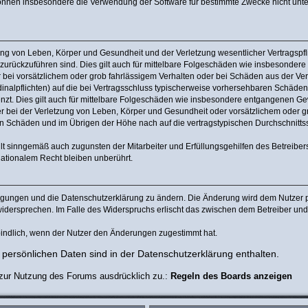
können insbesondere die Verwendung der Software für bestimmte Zwecke nicht unter
ng von Leben, Körper und Gesundheit und der Verletzung wesentlicher Vertragspflic
n zurückzuführen sind. Dies gilt auch für mittelbare Folgeschäden wie insbesonde
 bei vorsätzlichem oder grob fahrlässigem Verhalten oder bei Schäden aus der Ve
rdinalpflichten) auf die bei Vertragsschluss typischerweise vorhersehbaren Schäde
nzt. Dies gilt auch für mittelbare Folgeschäden wie insbesondere entgangenen Ge
bei der Verletzung von Leben, Körper und Gesundheit oder vorsätzlichem oder gro
 Schäden und im Übrigen der Höhe nach auf die vertragstypischen Durchschnittssc
lt sinngemäß auch zugunsten der Mitarbeiter und Erfüllungsgehilfen des Betreiber
ationalem Recht bleiben unberührt.
ingungen und die Datenschutzerklärung zu ändern. Die Änderung wird dem Nutzer pe
widersprechen. Im Falle des Widerspruchs erlischt das zwischen dem Betreiber un
indlich, wenn der Nutzer den Änderungen zugestimmt hat.
persönlichen Daten sind in der Datenschutzerklärung enthalten.
 zur Nutzung des Forums ausdrücklich zu.:
Regeln des Boards anzeigen