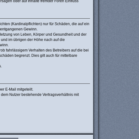
sagen oder auf Inhalte fremder Foren Einfluss
hten (Kardinalpflichten) nur für Schäden, die auf ein
re entgangenen Gewinn.
rletzung von Leben, Körper und Gesundheit und der
n und im übrigen der Höhe nach auf die
winn.
b fahrlässigem Verhalten des Betreibers auf die bei
häden begrenzt. Dies gilt auch für mittelbare
s.
r E-Mail mitgeteilt.
d dem Nutzer bestehende Vertragsverhältnis mit