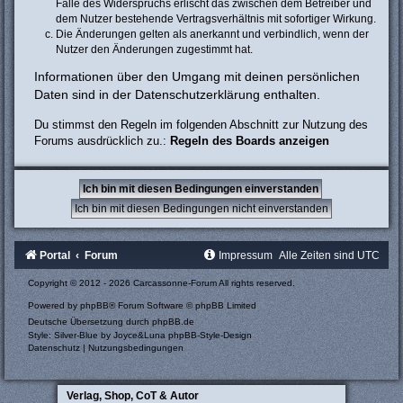
Falle des Widerspruchs erlischt das zwischen dem Betreiber und
dem Nutzer bestehende Vertragsverhältnis mit sofortiger Wirkung.
Die Änderungen gelten als anerkannt und verbindlich, wenn der
Nutzer den Änderungen zugestimmt hat.
Informationen über den Umgang mit deinen persönlichen
Daten sind in der Datenschutzerklärung enthalten.
Du stimmst den Regeln im folgenden Abschnitt zur Nutzung des
Forums ausdrücklich zu.:
Regeln des Boards anzeigen
Portal
Forum
Impressum
Alle Zeiten sind
UTC
Copyright © 2012 - 2026 Carcassonne-Forum All rights reserved.
Powered by
phpBB
® Forum Software © phpBB Limited
Deutsche Übersetzung durch
phpBB.de
Style: Silver-Blue by Joyce&Luna
phpBB-Style-Design
Datenschutz
|
Nutzungsbedingungen
Verlag, Shop, CoT & Autor