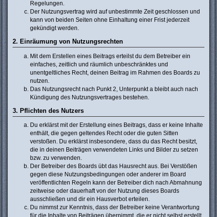
Regelungen.
Der Nutzungsvertrag wird auf unbestimmte Zeit geschlossen und
kann von beiden Seiten ohne Einhaltung einer Frist jederzeit
gekündigt werden.
2. Einräumung von Nutzungsrechten
Mit dem Erstellen eines Beitrags erteilst du dem Betreiber ein
einfaches, zeitlich und räumlich unbeschränktes und
unentgeltliches Recht, deinen Beitrag im Rahmen des Boards zu
nutzen.
Das Nutzungsrecht nach Punkt 2, Unterpunkt a bleibt auch nach
Kündigung des Nutzungsvertrages bestehen.
3. Pflichten des Nutzers
Du erklärst mit der Erstellung eines Beitrags, dass er keine Inhalte
enthält, die gegen geltendes Recht oder die guten Sitten
verstoßen. Du erklärst insbesondere, dass du das Recht besitzt,
die in deinen Beiträgen verwendeten Links und Bilder zu setzen
bzw. zu verwenden.
Der Betreiber des Boards übt das Hausrecht aus. Bei Verstößen
gegen diese Nutzungsbedingungen oder anderer im Board
veröffentlichten Regeln kann der Betreiber dich nach Abmahnung
zeitweise oder dauerhaft von der Nutzung dieses Boards
ausschließen und dir ein Hausverbot erteilen.
Du nimmst zur Kenntnis, dass der Betreiber keine Verantwortung
für die Inhalte von Beiträgen übernimmt, die er nicht selbst erstellt