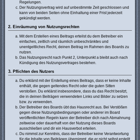
Regelungen.
Der Nutzungsvertrag wird auf unbestimmte Zeit geschlossen und
kann von beiden Seiten ohne Einhaltung einer Frist jederzeit
gekündigt werden.
2. Einräumung von Nutzungsrechten
Mit dem Erstellen eines Beitrags erteilst du dem Betreiber ein
einfaches, zeitlich und räumlich unbeschränktes und
unentgeltliches Recht, deinen Beitrag im Rahmen des Boards zu
nutzen.
Das Nutzungsrecht nach Punkt 2, Unterpunkt a bleibt auch nach
Kündigung des Nutzungsvertrages bestehen.
3. Pflichten des Nutzers
Du erklärst mit der Erstellung eines Beitrags, dass er keine Inhalte
enthält, die gegen geltendes Recht oder die guten Sitten
verstoßen. Du erklärst insbesondere, dass du das Recht besitzt,
die in deinen Beiträgen verwendeten Links und Bilder zu setzen
bzw. zu verwenden.
Der Betreiber des Boards übt das Hausrecht aus. Bei Verstößen
gegen diese Nutzungsbedingungen oder anderer im Board
veröffentlichten Regeln kann der Betreiber dich nach Abmahnung
zeitweise oder dauerhaft von der Nutzung dieses Boards
ausschließen und dir ein Hausverbot erteilen.
Du nimmst zur Kenntnis, dass der Betreiber keine Verantwortung
für die Inhalte von Beiträgen übernimmt, die er nicht selbst erstellt