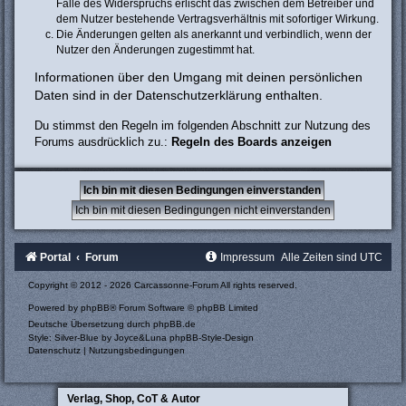
Falle des Widerspruchs erlischt das zwischen dem Betreiber und
dem Nutzer bestehende Vertragsverhältnis mit sofortiger Wirkung.
Die Änderungen gelten als anerkannt und verbindlich, wenn der
Nutzer den Änderungen zugestimmt hat.
Informationen über den Umgang mit deinen persönlichen
Daten sind in der Datenschutzerklärung enthalten.
Du stimmst den Regeln im folgenden Abschnitt zur Nutzung des
Forums ausdrücklich zu.:
Regeln des Boards anzeigen
Portal
Forum
Impressum
Alle Zeiten sind
UTC
Copyright © 2012 - 2026 Carcassonne-Forum All rights reserved.
Powered by
phpBB
® Forum Software © phpBB Limited
Deutsche Übersetzung durch
phpBB.de
Style: Silver-Blue by Joyce&Luna
phpBB-Style-Design
Datenschutz
|
Nutzungsbedingungen
Verlag, Shop, CoT & Autor