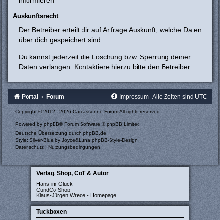
informieren.
Auskunftsrecht
Der Betreiber erteilt dir auf Anfrage Auskunft, welche Daten
über dich gespeichert sind.
Du kannst jederzeit die Löschung bzw. Sperrung deiner
Daten verlangen. Kontaktiere hierzu bitte den Betreiber.
Portal
Forum
Impressum
Alle Zeiten sind
UTC
Copyright © 2012 - 2026 Carcassonne-Forum All rights reserved.
Powered by
phpBB
® Forum Software © phpBB Limited
Deutsche Übersetzung durch
phpBB.de
Style: Silver-Blue by Joyce&Luna
phpBB-Style-Design
Datenschutz
|
Nutzungsbedingungen
Verlag, Shop, CoT & Autor
Hans-im-Glück
CundCo-Shop
Klaus-Jürgen Wrede - Homepage
Tuckboxen