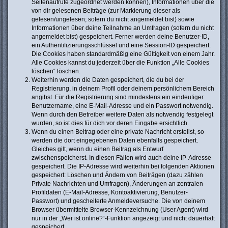
Seitenaufrufe zugeordnet werden können), Informationen über die
von dir gelesenen Beiträge (zur Markierung dieser als
gelesen/ungelesen; sofern du nicht angemeldet bist) sowie
Informationen über deine Teilnahme an Umfragen (sofern du nicht
angemeldet bist) gespeichert. Ferner werden deine Benutzer-ID,
ein Authentifizierungsschlüssel und eine Session-ID gespeichert.
Die Cookies haben standardmäßig eine Gültigkeit von einem Jahr.
Alle Cookies kannst du jederzeit über die Funktion „Alle Cookies
löschen“ löschen.
Weiterhin werden die Daten gespeichert, die du bei der
Registrierung, in deinem Profil oder deinem persönlichem Bereich
angibst. Für die Registrierung sind mindestens ein eindeutiger
Benutzername, eine E-Mail-Adresse und ein Passwort notwendig.
Wenn durch den Betreiber weitere Daten als notwendig festgelegt
wurden, so ist dies für dich vor deren Eingabe ersichtlich.
Wenn du einen Beitrag oder eine private Nachricht erstellst, so
werden die dort eingegebenen Daten ebenfalls gespeichert.
Gleiches gilt, wenn du einen Beitrag als Entwurf
zwischenspeicherst. In diesen Fällen wird auch deine IP-Adresse
gespeichert. Die IP-Adresse wird weiterhin bei folgenden Aktionen
gespeichert: Löschen und Ändern von Beiträgen (dazu zählen
Private Nachrichten und Umfragen), Änderungen an zentralen
Profildaten (E-Mail-Adresse, Kontoaktivierung, Benutzer-
Passwort) und gescheiterte Anmeldeversuche. Die von deinem
Browser übermittelte Browser-Kennzeichnung (User Agent) wird
nur in der „Wer ist online?“-Funktion angezeigt und nicht dauerhaft
gespeichert.