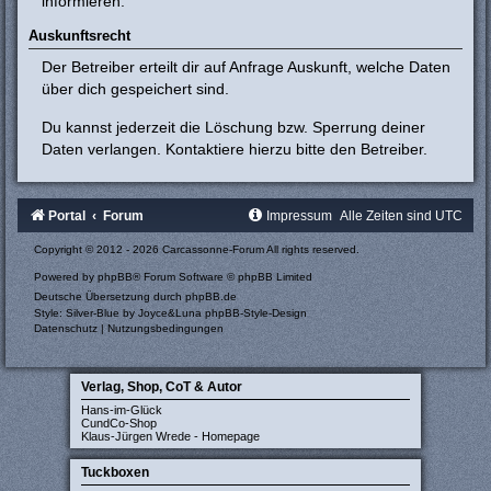
informieren.
Auskunftsrecht
Der Betreiber erteilt dir auf Anfrage Auskunft, welche Daten
über dich gespeichert sind.
Du kannst jederzeit die Löschung bzw. Sperrung deiner
Daten verlangen. Kontaktiere hierzu bitte den Betreiber.
Portal
Forum
Impressum
Alle Zeiten sind
UTC
Copyright © 2012 - 2026 Carcassonne-Forum All rights reserved.
Powered by
phpBB
® Forum Software © phpBB Limited
Deutsche Übersetzung durch
phpBB.de
Style: Silver-Blue by Joyce&Luna
phpBB-Style-Design
Datenschutz
|
Nutzungsbedingungen
Verlag, Shop, CoT & Autor
Hans-im-Glück
CundCo-Shop
Klaus-Jürgen Wrede - Homepage
Tuckboxen