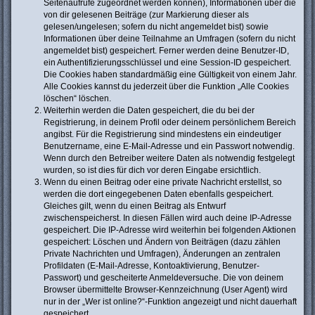
Seitenaufrufe zugeordnet werden können), Informationen über die
von dir gelesenen Beiträge (zur Markierung dieser als
gelesen/ungelesen; sofern du nicht angemeldet bist) sowie
Informationen über deine Teilnahme an Umfragen (sofern du nicht
angemeldet bist) gespeichert. Ferner werden deine Benutzer-ID,
ein Authentifizierungsschlüssel und eine Session-ID gespeichert.
Die Cookies haben standardmäßig eine Gültigkeit von einem Jahr.
Alle Cookies kannst du jederzeit über die Funktion „Alle Cookies
löschen“ löschen.
Weiterhin werden die Daten gespeichert, die du bei der
Registrierung, in deinem Profil oder deinem persönlichem Bereich
angibst. Für die Registrierung sind mindestens ein eindeutiger
Benutzername, eine E-Mail-Adresse und ein Passwort notwendig.
Wenn durch den Betreiber weitere Daten als notwendig festgelegt
wurden, so ist dies für dich vor deren Eingabe ersichtlich.
Wenn du einen Beitrag oder eine private Nachricht erstellst, so
werden die dort eingegebenen Daten ebenfalls gespeichert.
Gleiches gilt, wenn du einen Beitrag als Entwurf
zwischenspeicherst. In diesen Fällen wird auch deine IP-Adresse
gespeichert. Die IP-Adresse wird weiterhin bei folgenden Aktionen
gespeichert: Löschen und Ändern von Beiträgen (dazu zählen
Private Nachrichten und Umfragen), Änderungen an zentralen
Profildaten (E-Mail-Adresse, Kontoaktivierung, Benutzer-
Passwort) und gescheiterte Anmeldeversuche. Die von deinem
Browser übermittelte Browser-Kennzeichnung (User Agent) wird
nur in der „Wer ist online?“-Funktion angezeigt und nicht dauerhaft
gespeichert.