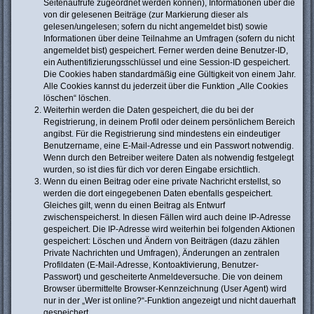
Seitenaufrufe zugeordnet werden können), Informationen über die
von dir gelesenen Beiträge (zur Markierung dieser als
gelesen/ungelesen; sofern du nicht angemeldet bist) sowie
Informationen über deine Teilnahme an Umfragen (sofern du nicht
angemeldet bist) gespeichert. Ferner werden deine Benutzer-ID,
ein Authentifizierungsschlüssel und eine Session-ID gespeichert.
Die Cookies haben standardmäßig eine Gültigkeit von einem Jahr.
Alle Cookies kannst du jederzeit über die Funktion „Alle Cookies
löschen“ löschen.
Weiterhin werden die Daten gespeichert, die du bei der
Registrierung, in deinem Profil oder deinem persönlichem Bereich
angibst. Für die Registrierung sind mindestens ein eindeutiger
Benutzername, eine E-Mail-Adresse und ein Passwort notwendig.
Wenn durch den Betreiber weitere Daten als notwendig festgelegt
wurden, so ist dies für dich vor deren Eingabe ersichtlich.
Wenn du einen Beitrag oder eine private Nachricht erstellst, so
werden die dort eingegebenen Daten ebenfalls gespeichert.
Gleiches gilt, wenn du einen Beitrag als Entwurf
zwischenspeicherst. In diesen Fällen wird auch deine IP-Adresse
gespeichert. Die IP-Adresse wird weiterhin bei folgenden Aktionen
gespeichert: Löschen und Ändern von Beiträgen (dazu zählen
Private Nachrichten und Umfragen), Änderungen an zentralen
Profildaten (E-Mail-Adresse, Kontoaktivierung, Benutzer-
Passwort) und gescheiterte Anmeldeversuche. Die von deinem
Browser übermittelte Browser-Kennzeichnung (User Agent) wird
nur in der „Wer ist online?“-Funktion angezeigt und nicht dauerhaft
gespeichert.