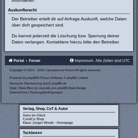
informieren.
Auskunftsrecht
Der Betreiber erteilt dir auf Anfrage Auskunft, welche Daten
über dich gespeichert sind.
Du kannst jederzeit die Löschung bzw. Sperrung deiner
Daten verlangen. Kontaktiere hierzu bitte den Betreiber.
Portal
Forum
Impressum
Alle Zeiten sind
UTC
Copyright © 2012 - 2026 Carcassonne-Forum All rights reserved.
Powered by
phpBB
® Forum Software © phpBB Limited
Deutsche Übersetzung durch
phpBB.de
Style: Silver-Blue by Joyce&Luna
phpBB-Style-Design
Datenschutz
|
Nutzungsbedingungen
Verlag, Shop, CoT & Autor
Hans-im-Glück
CundCo-Shop
Klaus-Jürgen Wrede - Homepage
Tuckboxen