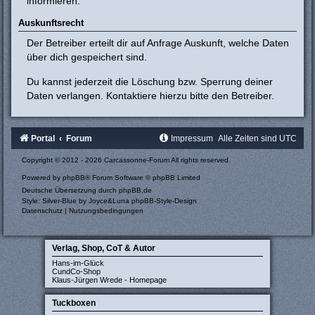
informieren.
Auskunftsrecht
Der Betreiber erteilt dir auf Anfrage Auskunft, welche Daten
über dich gespeichert sind.
Du kannst jederzeit die Löschung bzw. Sperrung deiner
Daten verlangen. Kontaktiere hierzu bitte den Betreiber.
Portal
Forum
Impressum
Alle Zeiten sind
UTC
Copyright © 2012 - 2026 Carcassonne-Forum All rights reserved.
Powered by
phpBB
® Forum Software © phpBB Limited
Deutsche Übersetzung durch
phpBB.de
Style: Silver-Blue by Joyce&Luna
phpBB-Style-Design
Datenschutz
|
Nutzungsbedingungen
Verlag, Shop, CoT & Autor
Hans-im-Glück
CundCo-Shop
Klaus-Jürgen Wrede - Homepage
Tuckboxen