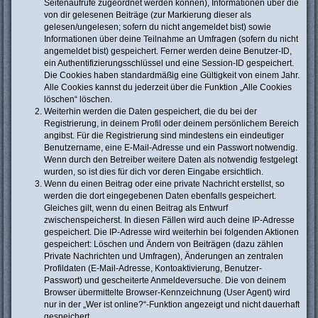
Seitenaufrufe zugeordnet werden können), Informationen über die
von dir gelesenen Beiträge (zur Markierung dieser als
gelesen/ungelesen; sofern du nicht angemeldet bist) sowie
Informationen über deine Teilnahme an Umfragen (sofern du nicht
angemeldet bist) gespeichert. Ferner werden deine Benutzer-ID,
ein Authentifizierungsschlüssel und eine Session-ID gespeichert.
Die Cookies haben standardmäßig eine Gültigkeit von einem Jahr.
Alle Cookies kannst du jederzeit über die Funktion „Alle Cookies
löschen“ löschen.
Weiterhin werden die Daten gespeichert, die du bei der
Registrierung, in deinem Profil oder deinem persönlichem Bereich
angibst. Für die Registrierung sind mindestens ein eindeutiger
Benutzername, eine E-Mail-Adresse und ein Passwort notwendig.
Wenn durch den Betreiber weitere Daten als notwendig festgelegt
wurden, so ist dies für dich vor deren Eingabe ersichtlich.
Wenn du einen Beitrag oder eine private Nachricht erstellst, so
werden die dort eingegebenen Daten ebenfalls gespeichert.
Gleiches gilt, wenn du einen Beitrag als Entwurf
zwischenspeicherst. In diesen Fällen wird auch deine IP-Adresse
gespeichert. Die IP-Adresse wird weiterhin bei folgenden Aktionen
gespeichert: Löschen und Ändern von Beiträgen (dazu zählen
Private Nachrichten und Umfragen), Änderungen an zentralen
Profildaten (E-Mail-Adresse, Kontoaktivierung, Benutzer-
Passwort) und gescheiterte Anmeldeversuche. Die von deinem
Browser übermittelte Browser-Kennzeichnung (User Agent) wird
nur in der „Wer ist online?“-Funktion angezeigt und nicht dauerhaft
gespeichert.