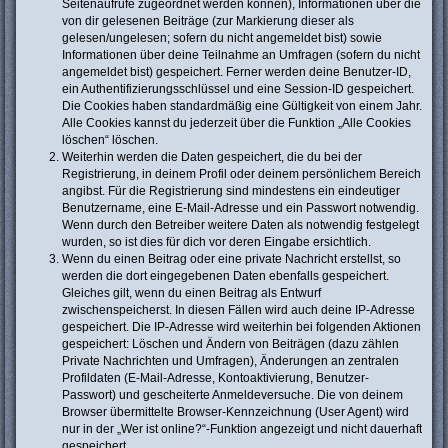
Seitenaufrufe zugeordnet werden können), Informationen über die
von dir gelesenen Beiträge (zur Markierung dieser als
gelesen/ungelesen; sofern du nicht angemeldet bist) sowie
Informationen über deine Teilnahme an Umfragen (sofern du nicht
angemeldet bist) gespeichert. Ferner werden deine Benutzer-ID,
ein Authentifizierungsschlüssel und eine Session-ID gespeichert.
Die Cookies haben standardmäßig eine Gültigkeit von einem Jahr.
Alle Cookies kannst du jederzeit über die Funktion „Alle Cookies
löschen“ löschen.
Weiterhin werden die Daten gespeichert, die du bei der
Registrierung, in deinem Profil oder deinem persönlichem Bereich
angibst. Für die Registrierung sind mindestens ein eindeutiger
Benutzername, eine E-Mail-Adresse und ein Passwort notwendig.
Wenn durch den Betreiber weitere Daten als notwendig festgelegt
wurden, so ist dies für dich vor deren Eingabe ersichtlich.
Wenn du einen Beitrag oder eine private Nachricht erstellst, so
werden die dort eingegebenen Daten ebenfalls gespeichert.
Gleiches gilt, wenn du einen Beitrag als Entwurf
zwischenspeicherst. In diesen Fällen wird auch deine IP-Adresse
gespeichert. Die IP-Adresse wird weiterhin bei folgenden Aktionen
gespeichert: Löschen und Ändern von Beiträgen (dazu zählen
Private Nachrichten und Umfragen), Änderungen an zentralen
Profildaten (E-Mail-Adresse, Kontoaktivierung, Benutzer-
Passwort) und gescheiterte Anmeldeversuche. Die von deinem
Browser übermittelte Browser-Kennzeichnung (User Agent) wird
nur in der „Wer ist online?“-Funktion angezeigt und nicht dauerhaft
gespeichert.