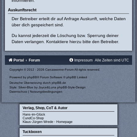
informieren.
Auskunftsrecht
Der Betreiber erteilt dir auf Anfrage Auskunft, welche Daten
über dich gespeichert sind.
Du kannst jederzeit die Löschung bzw. Sperrung deiner
Daten verlangen. Kontaktiere hierzu bitte den Betreiber.
Portal
Forum
Impressum
Alle Zeiten sind
UTC
Copyright © 2012 - 2026 Carcassonne-Forum All rights reserved.
Powered by
phpBB
® Forum Software © phpBB Limited
Deutsche Übersetzung durch
phpBB.de
Style: Silver-Blue by Joyce&Luna
phpBB-Style-Design
Datenschutz
|
Nutzungsbedingungen
Verlag, Shop, CoT & Autor
Hans-im-Glück
CundCo-Shop
Klaus-Jürgen Wrede - Homepage
Tuckboxen