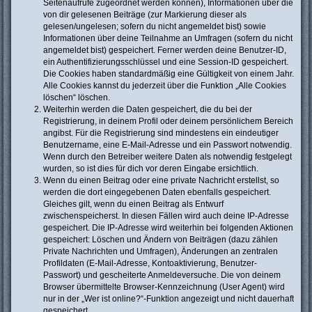
Seitenaufrufe zugeordnet werden können), Informationen über die
von dir gelesenen Beiträge (zur Markierung dieser als
gelesen/ungelesen; sofern du nicht angemeldet bist) sowie
Informationen über deine Teilnahme an Umfragen (sofern du nicht
angemeldet bist) gespeichert. Ferner werden deine Benutzer-ID,
ein Authentifizierungsschlüssel und eine Session-ID gespeichert.
Die Cookies haben standardmäßig eine Gültigkeit von einem Jahr.
Alle Cookies kannst du jederzeit über die Funktion „Alle Cookies
löschen“ löschen.
Weiterhin werden die Daten gespeichert, die du bei der
Registrierung, in deinem Profil oder deinem persönlichem Bereich
angibst. Für die Registrierung sind mindestens ein eindeutiger
Benutzername, eine E-Mail-Adresse und ein Passwort notwendig.
Wenn durch den Betreiber weitere Daten als notwendig festgelegt
wurden, so ist dies für dich vor deren Eingabe ersichtlich.
Wenn du einen Beitrag oder eine private Nachricht erstellst, so
werden die dort eingegebenen Daten ebenfalls gespeichert.
Gleiches gilt, wenn du einen Beitrag als Entwurf
zwischenspeicherst. In diesen Fällen wird auch deine IP-Adresse
gespeichert. Die IP-Adresse wird weiterhin bei folgenden Aktionen
gespeichert: Löschen und Ändern von Beiträgen (dazu zählen
Private Nachrichten und Umfragen), Änderungen an zentralen
Profildaten (E-Mail-Adresse, Kontoaktivierung, Benutzer-
Passwort) und gescheiterte Anmeldeversuche. Die von deinem
Browser übermittelte Browser-Kennzeichnung (User Agent) wird
nur in der „Wer ist online?“-Funktion angezeigt und nicht dauerhaft
gespeichert.