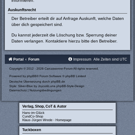
informieren.
Auskunftsrecht
Der Betreiber erteilt dir auf Anfrage Auskunft, welche Daten
über dich gespeichert sind.
Du kannst jederzeit die Löschung bzw. Sperrung deiner
Daten verlangen. Kontaktiere hierzu bitte den Betreiber.
Portal
Forum
Impressum
Alle Zeiten sind
UTC
Copyright © 2012 - 2026 Carcassonne-Forum All rights reserved.
Powered by
phpBB
® Forum Software © phpBB Limited
Deutsche Übersetzung durch
phpBB.de
Style: Silver-Blue by Joyce&Luna
phpBB-Style-Design
Datenschutz
|
Nutzungsbedingungen
Verlag, Shop, CoT & Autor
Hans-im-Glück
CundCo-Shop
Klaus-Jürgen Wrede - Homepage
Tuckboxen