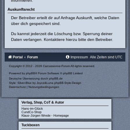
informieren.
Auskunftsrecht
Der Betreiber erteilt dir auf Anfrage Auskunft, welche Daten
über dich gespeichert sind.
Du kannst jederzeit die Löschung bzw. Sperrung deiner
Daten verlangen. Kontaktiere hierzu bitte den Betreiber.
Portal
Forum
Impressum
Alle Zeiten sind
UTC
Copyright © 2012 - 2026 Carcassonne-Forum All rights reserved.
Powered by
phpBB
® Forum Software © phpBB Limited
Deutsche Übersetzung durch
phpBB.de
Style: Silver-Blue by Joyce&Luna
phpBB-Style-Design
Datenschutz
|
Nutzungsbedingungen
Verlag, Shop, CoT & Autor
Hans-im-Glück
CundCo-Shop
Klaus-Jürgen Wrede - Homepage
Tuckboxen