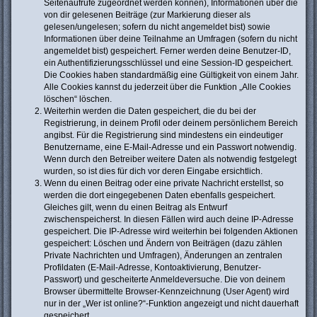
Seitenaufrufe zugeordnet werden können), Informationen über die
von dir gelesenen Beiträge (zur Markierung dieser als
gelesen/ungelesen; sofern du nicht angemeldet bist) sowie
Informationen über deine Teilnahme an Umfragen (sofern du nicht
angemeldet bist) gespeichert. Ferner werden deine Benutzer-ID,
ein Authentifizierungsschlüssel und eine Session-ID gespeichert.
Die Cookies haben standardmäßig eine Gültigkeit von einem Jahr.
Alle Cookies kannst du jederzeit über die Funktion „Alle Cookies
löschen“ löschen.
Weiterhin werden die Daten gespeichert, die du bei der
Registrierung, in deinem Profil oder deinem persönlichem Bereich
angibst. Für die Registrierung sind mindestens ein eindeutiger
Benutzername, eine E-Mail-Adresse und ein Passwort notwendig.
Wenn durch den Betreiber weitere Daten als notwendig festgelegt
wurden, so ist dies für dich vor deren Eingabe ersichtlich.
Wenn du einen Beitrag oder eine private Nachricht erstellst, so
werden die dort eingegebenen Daten ebenfalls gespeichert.
Gleiches gilt, wenn du einen Beitrag als Entwurf
zwischenspeicherst. In diesen Fällen wird auch deine IP-Adresse
gespeichert. Die IP-Adresse wird weiterhin bei folgenden Aktionen
gespeichert: Löschen und Ändern von Beiträgen (dazu zählen
Private Nachrichten und Umfragen), Änderungen an zentralen
Profildaten (E-Mail-Adresse, Kontoaktivierung, Benutzer-
Passwort) und gescheiterte Anmeldeversuche. Die von deinem
Browser übermittelte Browser-Kennzeichnung (User Agent) wird
nur in der „Wer ist online?“-Funktion angezeigt und nicht dauerhaft
gespeichert.