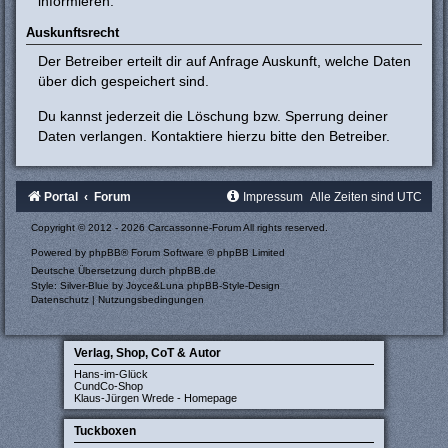
informieren.
Auskunftsrecht
Der Betreiber erteilt dir auf Anfrage Auskunft, welche Daten
über dich gespeichert sind.
Du kannst jederzeit die Löschung bzw. Sperrung deiner
Daten verlangen. Kontaktiere hierzu bitte den Betreiber.
Portal
Forum
Impressum
Alle Zeiten sind
UTC
Copyright © 2012 - 2026 Carcassonne-Forum All rights reserved.
Powered by
phpBB
® Forum Software © phpBB Limited
Deutsche Übersetzung durch
phpBB.de
Style: Silver-Blue by Joyce&Luna
phpBB-Style-Design
Datenschutz
|
Nutzungsbedingungen
Verlag, Shop, CoT & Autor
Hans-im-Glück
CundCo-Shop
Klaus-Jürgen Wrede - Homepage
Tuckboxen