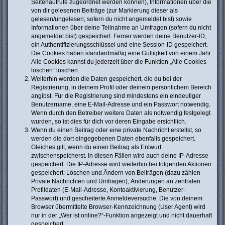
Seitenaufrufe zugeordnet werden können), Informationen über die
von dir gelesenen Beiträge (zur Markierung dieser als
gelesen/ungelesen; sofern du nicht angemeldet bist) sowie
Informationen über deine Teilnahme an Umfragen (sofern du nicht
angemeldet bist) gespeichert. Ferner werden deine Benutzer-ID,
ein Authentifizierungsschlüssel und eine Session-ID gespeichert.
Die Cookies haben standardmäßig eine Gültigkeit von einem Jahr.
Alle Cookies kannst du jederzeit über die Funktion „Alle Cookies
löschen“ löschen.
Weiterhin werden die Daten gespeichert, die du bei der
Registrierung, in deinem Profil oder deinem persönlichem Bereich
angibst. Für die Registrierung sind mindestens ein eindeutiger
Benutzername, eine E-Mail-Adresse und ein Passwort notwendig.
Wenn durch den Betreiber weitere Daten als notwendig festgelegt
wurden, so ist dies für dich vor deren Eingabe ersichtlich.
Wenn du einen Beitrag oder eine private Nachricht erstellst, so
werden die dort eingegebenen Daten ebenfalls gespeichert.
Gleiches gilt, wenn du einen Beitrag als Entwurf
zwischenspeicherst. In diesen Fällen wird auch deine IP-Adresse
gespeichert. Die IP-Adresse wird weiterhin bei folgenden Aktionen
gespeichert: Löschen und Ändern von Beiträgen (dazu zählen
Private Nachrichten und Umfragen), Änderungen an zentralen
Profildaten (E-Mail-Adresse, Kontoaktivierung, Benutzer-
Passwort) und gescheiterte Anmeldeversuche. Die von deinem
Browser übermittelte Browser-Kennzeichnung (User Agent) wird
nur in der „Wer ist online?“-Funktion angezeigt und nicht dauerhaft
gespeichert.