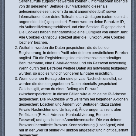
Seitenaufrufe zugeordnet werden können), Informationen über die
von dir gelesenen Beiträge (zur Markierung dieser als
gelesen/ungelesen; sofern du nicht angemeldet bist) sowie
Informationen über deine Teilnahme an Umfragen (sofern du nicht
angemeldet bist) gespeichert. Ferner werden deine Benutzer-ID,
ein Authentifizierungsschlüssel und eine Session-ID gespeichert.
Die Cookies haben standardmäßig eine Gültigkeit von einem Jahr.
Alle Cookies kannst du jederzeit über die Funktion „Alle Cookies
löschen“ löschen.
Weiterhin werden die Daten gespeichert, die du bei der
Registrierung, in deinem Profil oder deinem persönlichem Bereich
angibst. Für die Registrierung sind mindestens ein eindeutiger
Benutzername, eine E-Mail-Adresse und ein Passwort notwendig.
Wenn durch den Betreiber weitere Daten als notwendig festgelegt
wurden, so ist dies für dich vor deren Eingabe ersichtlich.
Wenn du einen Beitrag oder eine private Nachricht erstellst, so
werden die dort eingegebenen Daten ebenfalls gespeichert.
Gleiches gilt, wenn du einen Beitrag als Entwurf
zwischenspeicherst. In diesen Fällen wird auch deine IP-Adresse
gespeichert. Die IP-Adresse wird weiterhin bei folgenden Aktionen
gespeichert: Löschen und Ändern von Beiträgen (dazu zählen
Private Nachrichten und Umfragen), Änderungen an zentralen
Profildaten (E-Mail-Adresse, Kontoaktivierung, Benutzer-
Passwort) und gescheiterte Anmeldeversuche. Die von deinem
Browser übermittelte Browser-Kennzeichnung (User Agent) wird
nur in der „Wer ist online?“-Funktion angezeigt und nicht dauerhaft
gespeichert.