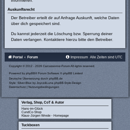
informieren.
Auskunftsrecht
Der Betreiber erteilt dir auf Anfrage Auskunft, welche Daten
über dich gespeichert sind.
Du kannst jederzeit die Löschung bzw. Sperrung deiner
Daten verlangen. Kontaktiere hierzu bitte den Betreiber.
Portal
Forum
Impressum
Alle Zeiten sind
UTC
Copyright © 2012 - 2026 Carcassonne-Forum All rights reserved.
Powered by
phpBB
® Forum Software © phpBB Limited
Deutsche Übersetzung durch
phpBB.de
Style: Silver-Blue by Joyce&Luna
phpBB-Style-Design
Datenschutz
|
Nutzungsbedingungen
Verlag, Shop, CoT & Autor
Hans-im-Glück
CundCo-Shop
Klaus-Jürgen Wrede - Homepage
Tuckboxen