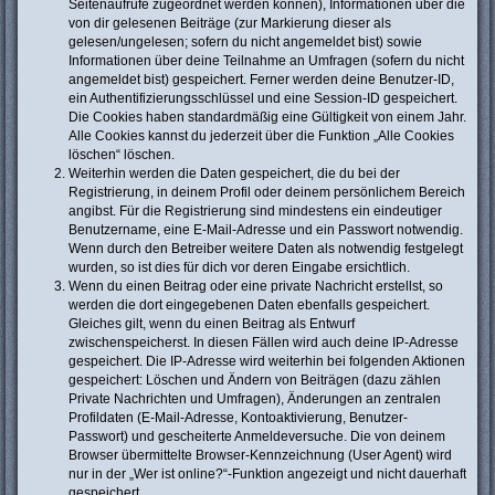
Seitenaufrufe zugeordnet werden können), Informationen über die
von dir gelesenen Beiträge (zur Markierung dieser als
gelesen/ungelesen; sofern du nicht angemeldet bist) sowie
Informationen über deine Teilnahme an Umfragen (sofern du nicht
angemeldet bist) gespeichert. Ferner werden deine Benutzer-ID,
ein Authentifizierungsschlüssel und eine Session-ID gespeichert.
Die Cookies haben standardmäßig eine Gültigkeit von einem Jahr.
Alle Cookies kannst du jederzeit über die Funktion „Alle Cookies
löschen“ löschen.
Weiterhin werden die Daten gespeichert, die du bei der
Registrierung, in deinem Profil oder deinem persönlichem Bereich
angibst. Für die Registrierung sind mindestens ein eindeutiger
Benutzername, eine E-Mail-Adresse und ein Passwort notwendig.
Wenn durch den Betreiber weitere Daten als notwendig festgelegt
wurden, so ist dies für dich vor deren Eingabe ersichtlich.
Wenn du einen Beitrag oder eine private Nachricht erstellst, so
werden die dort eingegebenen Daten ebenfalls gespeichert.
Gleiches gilt, wenn du einen Beitrag als Entwurf
zwischenspeicherst. In diesen Fällen wird auch deine IP-Adresse
gespeichert. Die IP-Adresse wird weiterhin bei folgenden Aktionen
gespeichert: Löschen und Ändern von Beiträgen (dazu zählen
Private Nachrichten und Umfragen), Änderungen an zentralen
Profildaten (E-Mail-Adresse, Kontoaktivierung, Benutzer-
Passwort) und gescheiterte Anmeldeversuche. Die von deinem
Browser übermittelte Browser-Kennzeichnung (User Agent) wird
nur in der „Wer ist online?“-Funktion angezeigt und nicht dauerhaft
gespeichert.