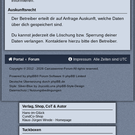
informieren.
Auskunftsrecht
Der Betreiber erteilt dir auf Anfrage Auskunft, welche Daten
über dich gespeichert sind.
Du kannst jederzeit die Löschung bzw. Sperrung deiner
Daten verlangen. Kontaktiere hierzu bitte den Betreiber.
Portal
Forum
Impressum
Alle Zeiten sind
UTC
Copyright © 2012 - 2026 Carcassonne-Forum All rights reserved.
Powered by
phpBB
® Forum Software © phpBB Limited
Deutsche Übersetzung durch
phpBB.de
Style: Silver-Blue by Joyce&Luna
phpBB-Style-Design
Datenschutz
|
Nutzungsbedingungen
Verlag, Shop, CoT & Autor
Hans-im-Glück
CundCo-Shop
Klaus-Jürgen Wrede - Homepage
Tuckboxen