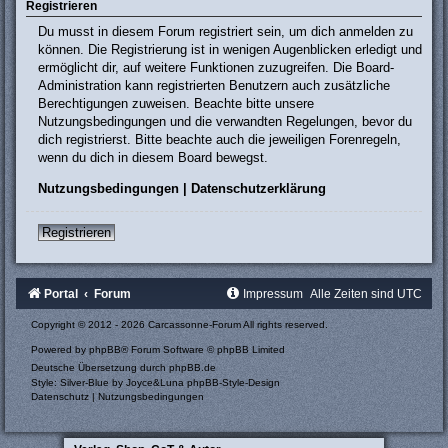
Registrieren
Du musst in diesem Forum registriert sein, um dich anmelden zu
können. Die Registrierung ist in wenigen Augenblicken erledigt und
ermöglicht dir, auf weitere Funktionen zuzugreifen. Die Board-
Administration kann registrierten Benutzern auch zusätzliche
Berechtigungen zuweisen. Beachte bitte unsere
Nutzungsbedingungen und die verwandten Regelungen, bevor du
dich registrierst. Bitte beachte auch die jeweiligen Forenregeln,
wenn du dich in diesem Board bewegst.
Nutzungsbedingungen
|
Datenschutzerklärung
Registrieren
Portal
Forum
Impressum
Alle Zeiten sind
UTC
Copyright © 2012 - 2026 Carcassonne-Forum All rights reserved.
Powered by
phpBB
® Forum Software © phpBB Limited
Deutsche Übersetzung durch
phpBB.de
Style: Silver-Blue by Joyce&Luna
phpBB-Style-Design
Datenschutz
|
Nutzungsbedingungen