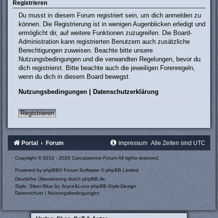
Registrieren
Du musst in diesem Forum registriert sein, um dich anmelden zu
können. Die Registrierung ist in wenigen Augenblicken erledigt und
ermöglicht dir, auf weitere Funktionen zuzugreifen. Die Board-
Administration kann registrierten Benutzern auch zusätzliche
Berechtigungen zuweisen. Beachte bitte unsere
Nutzungsbedingungen und die verwandten Regelungen, bevor du
dich registrierst. Bitte beachte auch die jeweiligen Forenregeln,
wenn du dich in diesem Board bewegst.
Nutzungsbedingungen
|
Datenschutzerklärung
Registrieren
Portal
Forum
Impressum
Alle Zeiten sind
UTC
Copyright © 2012 - 2026 Carcassonne-Forum All rights reserved.
Powered by
phpBB
® Forum Software © phpBB Limited
Deutsche Übersetzung durch
phpBB.de
Style: Silver-Blue by Joyce&Luna
phpBB-Style-Design
Datenschutz
|
Nutzungsbedingungen