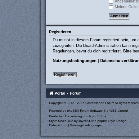
Angemeldet b
Meinen Online
Registrieren
Du musst in diesem Forum registriert sein, um d
zuzugreifen. Die Board-Administration kann re
Regelungen, bevor du dich registrierst. Bitte b
Nutzungsbedingungen
|
Datenschutzerkläru
Registrieren
Portal
Forum
Copyright © 2012 - 2026 Carcassonne-Forum All rights reserve
Powered by
phpBB
® Forum Software © phpBB Limited
Deutsche Übersetzung durch
phpBB.de
Style: Silver-Blue by Joyce&Luna
phpBB-Style-Design
Datenschutz
|
Nutzungsbedingungen