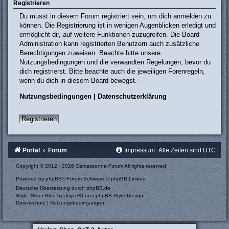
Registrieren
Du musst in diesem Forum registriert sein, um dich anmelden zu
können. Die Registrierung ist in wenigen Augenblicken erledigt und
ermöglicht dir, auf weitere Funktionen zuzugreifen. Die Board-
Administration kann registrierten Benutzern auch zusätzliche
Berechtigungen zuweisen. Beachte bitte unsere
Nutzungsbedingungen und die verwandten Regelungen, bevor du
dich registrierst. Bitte beachte auch die jeweiligen Forenregeln,
wenn du dich in diesem Board bewegst.
Nutzungsbedingungen
|
Datenschutzerklärung
Registrieren
Portal
Forum
Impressum
Alle Zeiten sind
UTC
Copyright © 2012 - 2026 Carcassonne-Forum All rights reserved.
Powered by
phpBB
® Forum Software © phpBB Limited
Deutsche Übersetzung durch
phpBB.de
Style: Silver-Blue by Joyce&Luna
phpBB-Style-Design
Datenschutz
|
Nutzungsbedingungen