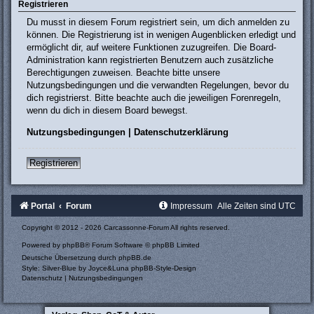
Registrieren
Du musst in diesem Forum registriert sein, um dich anmelden zu
können. Die Registrierung ist in wenigen Augenblicken erledigt und
ermöglicht dir, auf weitere Funktionen zuzugreifen. Die Board-
Administration kann registrierten Benutzern auch zusätzliche
Berechtigungen zuweisen. Beachte bitte unsere
Nutzungsbedingungen und die verwandten Regelungen, bevor du
dich registrierst. Bitte beachte auch die jeweiligen Forenregeln,
wenn du dich in diesem Board bewegst.
Nutzungsbedingungen
|
Datenschutzerklärung
Registrieren
Portal
Forum
Impressum
Alle Zeiten sind
UTC
Copyright © 2012 - 2026 Carcassonne-Forum All rights reserved.
Powered by
phpBB
® Forum Software © phpBB Limited
Deutsche Übersetzung durch
phpBB.de
Style: Silver-Blue by Joyce&Luna
phpBB-Style-Design
Datenschutz
|
Nutzungsbedingungen