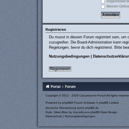
Angemeldet b
Meinen Online
Registrieren
Du musst in diesem Forum registriert sein, um d
zuzugreifen. Die Board-Administration kann re
Regelungen, bevor du dich registrierst. Bitte b
Nutzungsbedingungen
|
Datenschutzerkläru
Registrieren
Portal
Forum
Copyright © 2012 - 2026 Carcassonne-Forum All rights reserve
Powered by
phpBB
® Forum Software © phpBB Limited
Deutsche Übersetzung durch
phpBB.de
Style: Silver-Blue by Joyce&Luna
phpBB-Style-Design
Datenschutz
|
Nutzungsbedingungen