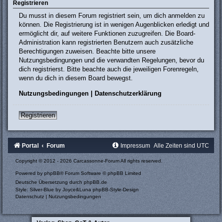
Registrieren
Du musst in diesem Forum registriert sein, um dich anmelden zu
können. Die Registrierung ist in wenigen Augenblicken erledigt und
ermöglicht dir, auf weitere Funktionen zuzugreifen. Die Board-
Administration kann registrierten Benutzern auch zusätzliche
Berechtigungen zuweisen. Beachte bitte unsere
Nutzungsbedingungen und die verwandten Regelungen, bevor du
dich registrierst. Bitte beachte auch die jeweiligen Forenregeln,
wenn du dich in diesem Board bewegst.
Nutzungsbedingungen
|
Datenschutzerklärung
Registrieren
Portal
Forum
Impressum
Alle Zeiten sind
UTC
Copyright © 2012 - 2026 Carcassonne-Forum All rights reserved.
Powered by
phpBB
® Forum Software © phpBB Limited
Deutsche Übersetzung durch
phpBB.de
Style: Silver-Blue by Joyce&Luna
phpBB-Style-Design
Datenschutz
|
Nutzungsbedingungen