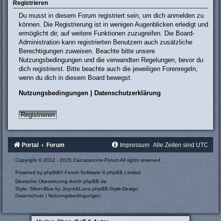
Registrieren
Du musst in diesem Forum registriert sein, um dich anmelden zu
können. Die Registrierung ist in wenigen Augenblicken erledigt und
ermöglicht dir, auf weitere Funktionen zuzugreifen. Die Board-
Administration kann registrierten Benutzern auch zusätzliche
Berechtigungen zuweisen. Beachte bitte unsere
Nutzungsbedingungen und die verwandten Regelungen, bevor du
dich registrierst. Bitte beachte auch die jeweiligen Forenregeln,
wenn du dich in diesem Board bewegst.
Nutzungsbedingungen
|
Datenschutzerklärung
Registrieren
Portal
Forum
Impressum
Alle Zeiten sind
UTC
Copyright © 2012 - 2026 Carcassonne-Forum All rights reserved.
Powered by
phpBB
® Forum Software © phpBB Limited
Deutsche Übersetzung durch
phpBB.de
Style: Silver-Blue by Joyce&Luna
phpBB-Style-Design
Datenschutz
|
Nutzungsbedingungen