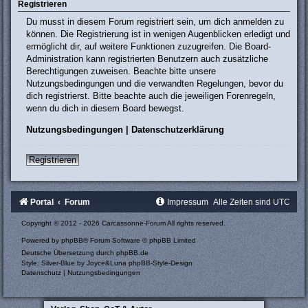
Registrieren
Du musst in diesem Forum registriert sein, um dich anmelden zu
können. Die Registrierung ist in wenigen Augenblicken erledigt und
ermöglicht dir, auf weitere Funktionen zuzugreifen. Die Board-
Administration kann registrierten Benutzern auch zusätzliche
Berechtigungen zuweisen. Beachte bitte unsere
Nutzungsbedingungen und die verwandten Regelungen, bevor du
dich registrierst. Bitte beachte auch die jeweiligen Forenregeln,
wenn du dich in diesem Board bewegst.
Nutzungsbedingungen
|
Datenschutzerklärung
Registrieren
Portal
Forum
Impressum
Alle Zeiten sind
UTC
Copyright © 2012 - 2026 Carcassonne-Forum All rights reserved.
Powered by
phpBB
® Forum Software © phpBB Limited
Deutsche Übersetzung durch
phpBB.de
Style: Silver-Blue by Joyce&Luna
phpBB-Style-Design
Datenschutz
|
Nutzungsbedingungen