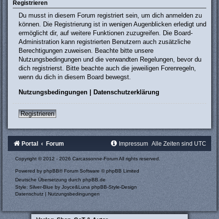
Registrieren
Du musst in diesem Forum registriert sein, um dich anmelden zu
können. Die Registrierung ist in wenigen Augenblicken erledigt und
ermöglicht dir, auf weitere Funktionen zuzugreifen. Die Board-
Administration kann registrierten Benutzern auch zusätzliche
Berechtigungen zuweisen. Beachte bitte unsere
Nutzungsbedingungen und die verwandten Regelungen, bevor du
dich registrierst. Bitte beachte auch die jeweiligen Forenregeln,
wenn du dich in diesem Board bewegst.
Nutzungsbedingungen
|
Datenschutzerklärung
Registrieren
Portal
Forum
Impressum
Alle Zeiten sind
UTC
Copyright © 2012 - 2026 Carcassonne-Forum All rights reserved.
Powered by
phpBB
® Forum Software © phpBB Limited
Deutsche Übersetzung durch
phpBB.de
Style: Silver-Blue by Joyce&Luna
phpBB-Style-Design
Datenschutz
|
Nutzungsbedingungen