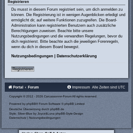
Registrieren
Du musst in diesem Forum registriert sein, um dich anmelden zu
können. Die Registrierung ist in wenigen Augenblicken erledigt und
ermöglicht dir, auf weitere Funktionen zuzugreifen. Die Board-
Administration kann registrierten Benutzern auch zusätzliche
Berechtigungen zuweisen. Beachte bitte unsere
Nutzungsbedingungen und die verwandten Regelungen, bevor du
dich registrierst. Bitte beachte auch die jeweiligen Forenregeln,
wenn du dich in diesem Board bewegst.
Nutzungsbedingungen
|
Datenschutzerklärung
Registrieren
Portal
Forum
Impressum
Alle Zeiten sind
UTC
Copyright © 2012 - 2026 Carcassonne-Forum All rights reserved.
Powered by
phpBB
® Forum Software © phpBB Limited
Deutsche Übersetzung durch
phpBB.de
Style: Silver-Blue by Joyce&Luna
phpBB-Style-Design
Datenschutz
|
Nutzungsbedingungen