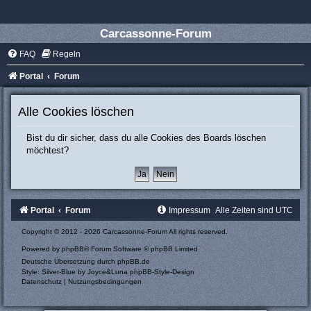
Carcassonne-Forum
FAQ
Regeln
Portal
Forum
Alle Cookies löschen
Bist du dir sicher, dass du alle Cookies des Boards löschen
möchtest?
Portal
Forum
Impressum
Alle Zeiten sind
UTC
Copyright © 2012 - 2026 Carcassonne-Forum All rights reserved.
Powered by
phpBB
® Forum Software © phpBB Limited
Deutsche Übersetzung durch
phpBB.de
Style: Silver-Blue by Joyce&Luna
phpBB-Style-Design
Datenschutz
|
Nutzungsbedingungen