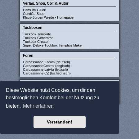
Verlag, Shop, CoT & Autor
Hans-im-Glück
CundCo-Shop
Klaus-Jürgen Wrede - Homepage
Tuckboxen
Tuckbox Template
Tuckbox Generator
Tuckbox Creator
Super Deluxe Tuckbox Template Maker
Foren
Carcassonne-Forum (deutsch)
CarcassonneCentral (englisch)
Carcassonne Latvija (lettisch)
Carcassonne CZ (tschechisch)
Sonstige Seiten
Diese Website nutzt Cookies, um dir den
JCloisterZone
Gesellschaftsspieler gesucht
bestmöglichen Komfort bei der Nutzung zu
WikiCarpedia
BoardGameGeek
bieten.
Mehr erfahren
Verstanden!