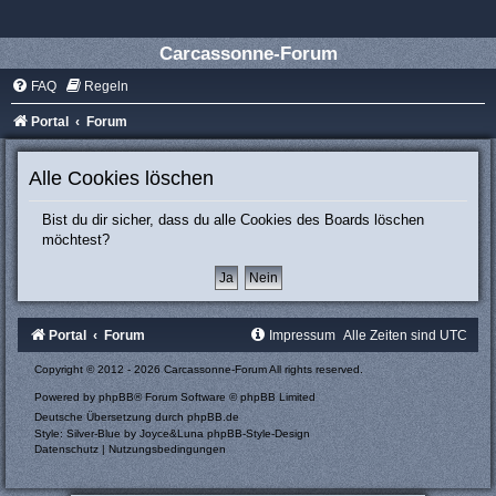
Carcassonne-Forum
FAQ
Regeln
Portal
Forum
Alle Cookies löschen
Bist du dir sicher, dass du alle Cookies des Boards löschen
möchtest?
Portal
Forum
Impressum
Alle Zeiten sind
UTC
Copyright © 2012 - 2026 Carcassonne-Forum All rights reserved.
Powered by
phpBB
® Forum Software © phpBB Limited
Deutsche Übersetzung durch
phpBB.de
Style: Silver-Blue by Joyce&Luna
phpBB-Style-Design
Datenschutz
|
Nutzungsbedingungen