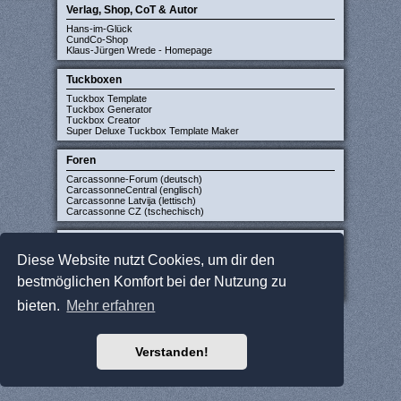
Verlag, Shop, CoT & Autor
Hans-im-Glück
CundCo-Shop
Klaus-Jürgen Wrede - Homepage
Tuckboxen
Tuckbox Template
Tuckbox Generator
Tuckbox Creator
Super Deluxe Tuckbox Template Maker
Foren
Carcassonne-Forum (deutsch)
CarcassonneCentral (englisch)
Carcassonne Latvija (lettisch)
Carcassonne CZ (tschechisch)
Sonstige Seiten
Diese Website nutzt Cookies, um dir den
JCloisterZone
Gesellschaftsspieler gesucht
bestmöglichen Komfort bei der Nutzung zu
WikiCarpedia
BoardGameGeek
bieten.
Mehr erfahren
Verstanden!