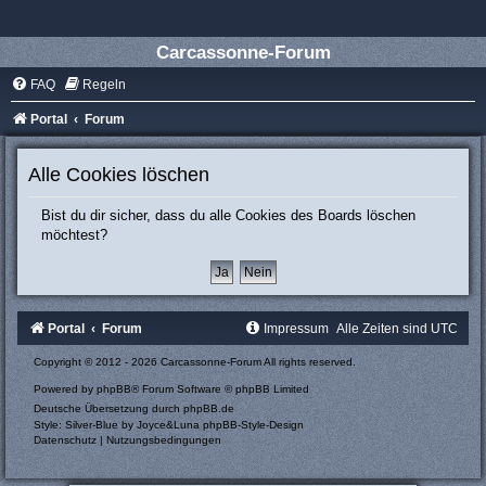
Carcassonne-Forum
FAQ
Regeln
Portal
Forum
Alle Cookies löschen
Bist du dir sicher, dass du alle Cookies des Boards löschen
möchtest?
Portal
Forum
Impressum
Alle Zeiten sind
UTC
Copyright © 2012 - 2026 Carcassonne-Forum All rights reserved.
Powered by
phpBB
® Forum Software © phpBB Limited
Deutsche Übersetzung durch
phpBB.de
Style: Silver-Blue by Joyce&Luna
phpBB-Style-Design
Datenschutz
|
Nutzungsbedingungen