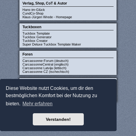
Verlag, Shop, CoT & Autor
Hans-im-Glück
CundCo-Shop
Klaus-Jürgen Wrede - Homepage
Tuckboxen
Tuckbox Template
Tuckbox Generator
Tuckbox Creator
Super Deluxe Tuckbox Template Maker
Foren
Carcassonne-Forum (deutsch)
CarcassonneCentral (englisch)
Carcassonne Latvija (lettisch)
Carcassonne CZ (tschechisch)
Sonstige Seiten
Diese Website nutzt Cookies, um dir den
JCloisterZone
Gesellschaftsspieler gesucht
bestmöglichen Komfort bei der Nutzung zu
WikiCarpedia
BoardGameGeek
bieten.
Mehr erfahren
Verstanden!