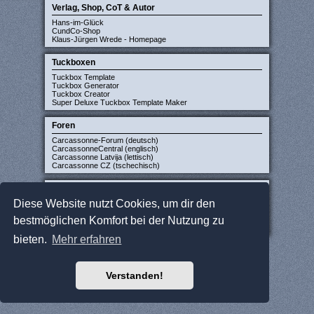
Verlag, Shop, CoT & Autor
Hans-im-Glück
CundCo-Shop
Klaus-Jürgen Wrede - Homepage
Tuckboxen
Tuckbox Template
Tuckbox Generator
Tuckbox Creator
Super Deluxe Tuckbox Template Maker
Foren
Carcassonne-Forum (deutsch)
CarcassonneCentral (englisch)
Carcassonne Latvija (lettisch)
Carcassonne CZ (tschechisch)
Sonstige Seiten
Diese Website nutzt Cookies, um dir den
JCloisterZone
Gesellschaftsspieler gesucht
bestmöglichen Komfort bei der Nutzung zu
WikiCarpedia
BoardGameGeek
bieten.
Mehr erfahren
Verstanden!