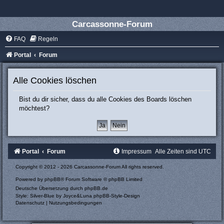
Carcassonne-Forum
FAQ
Regeln
Portal
Forum
Alle Cookies löschen
Bist du dir sicher, dass du alle Cookies des Boards löschen
möchtest?
Portal
Forum
Impressum
Alle Zeiten sind
UTC
Copyright © 2012 - 2026 Carcassonne-Forum All rights reserved.
Powered by
phpBB
® Forum Software © phpBB Limited
Deutsche Übersetzung durch
phpBB.de
Style: Silver-Blue by Joyce&Luna
phpBB-Style-Design
Datenschutz
|
Nutzungsbedingungen