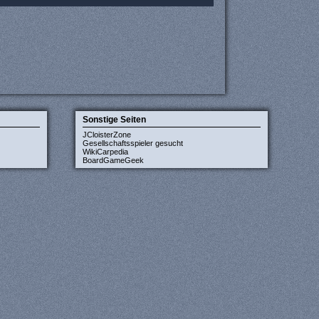
Sonstige Seiten
JCloisterZone
Gesellschaftsspieler gesucht
WikiCarpedia
BoardGameGeek