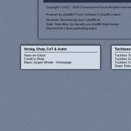
Copyright © 2012 - 2026 Carcassonne-Forum All rights reserve
Powered by
phpBB
® Forum Software © phpBB Limited
Deutsche Übersetzung durch
phpBB.de
Style: Silver-Blue by Joyce&Luna
phpBB-Style-Design
Datenschutz
|
Nutzungsbedingungen
Verlag, Shop, CoT & Autor
Tuckboxe
Hans-im-Glück
Tuckbox T
CundCo-Shop
Tuckbox G
Klaus-Jürgen Wrede - Homepage
Tuckbox Cr
Super Delu