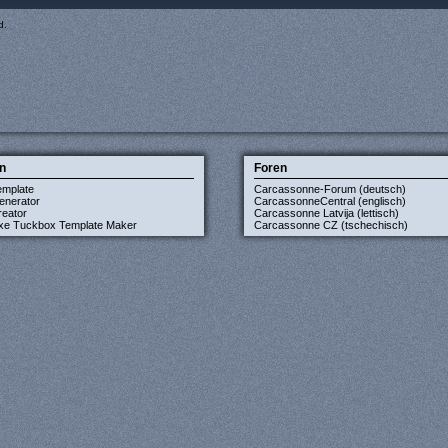
d.
n
Foren
emplate
Carcassonne-Forum (deutsch)
enerator
CarcassonneCentral (englisch)
eator
Carcassonne Latvija (lettisch)
xe Tuckbox Template Maker
Carcassonne CZ (tschechisch)