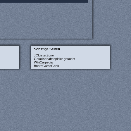
Sonstige Seiten
JCloisterZone
Gesellschaftsspieler gesucht
WikiCarpedia
BoardGameGeek