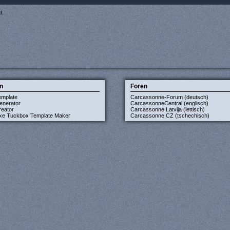
d.
n
Foren
emplate
Carcassonne-Forum (deutsch)
enerator
CarcassonneCentral (englisch)
eator
Carcassonne Latvija (lettisch)
xe Tuckbox Template Maker
Carcassonne CZ (tschechisch)