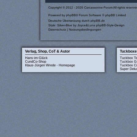
Copyright © 2012 - 2026 Carcassonne-Forum All rights reserve
Powered by
phpBB
® Forum Software © phpBB Limited
Deutsche Übersetzung durch
phpBB.de
Style: Silver-Blue by Joyce&Luna
phpBB-Style-Design
Datenschutz
|
Nutzungsbedingungen
Verlag, Shop, CoT & Autor
Tuckboxe
Hans-im-Glück
Tuckbox T
CundCo-Shop
Tuckbox G
Klaus-Jürgen Wrede - Homepage
Tuckbox Cr
Super Delu