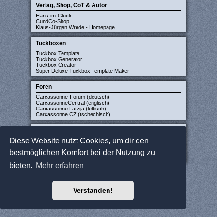
Verlag, Shop, CoT & Autor
Hans-im-Glück
CundCo-Shop
Klaus-Jürgen Wrede - Homepage
Tuckboxen
Tuckbox Template
Tuckbox Generator
Tuckbox Creator
Super Deluxe Tuckbox Template Maker
Foren
Carcassonne-Forum (deutsch)
CarcassonneCentral (englisch)
Carcassonne Latvija (lettisch)
Carcassonne CZ (tschechisch)
Sonstige Seiten
Diese Website nutzt Cookies, um dir den
JCloisterZone
Gesellschaftsspieler gesucht
bestmöglichen Komfort bei der Nutzung zu
WikiCarpedia
BoardGameGeek
bieten.
Mehr erfahren
Verstanden!