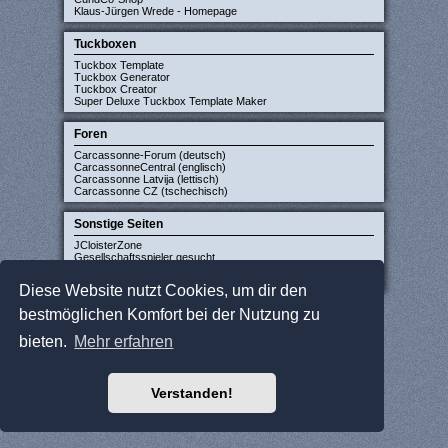
Klaus-Jürgen Wrede - Homepage
Tuckboxen
Tuckbox Template
Tuckbox Generator
Tuckbox Creator
Super Deluxe Tuckbox Template Maker
Foren
Carcassonne-Forum (deutsch)
CarcassonneCentral (englisch)
Carcassonne Latvija (lettisch)
Carcassonne CZ (tschechisch)
Sonstige Seiten
JCloisterZone
Gesellschaftsspieler gesucht
WikiCarpedia
BoardGameGeek
Diese Website nutzt Cookies, um dir den
bestmöglichen Komfort bei der Nutzung zu
bieten.
Mehr erfahren
Verstanden!