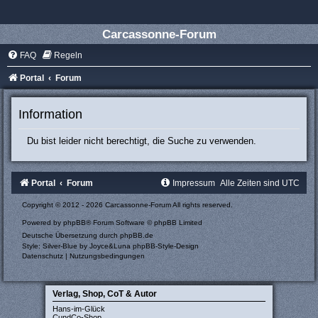
Carcassonne-Forum
FAQ
Regeln
Portal
Forum
Information
Du bist leider nicht berechtigt, die Suche zu verwenden.
Portal
Forum
Impressum
Alle Zeiten sind
UTC
Copyright © 2012 - 2026 Carcassonne-Forum All rights reserved.
Powered by
phpBB
® Forum Software © phpBB Limited
Deutsche Übersetzung durch
phpBB.de
Style: Silver-Blue by Joyce&Luna
phpBB-Style-Design
Datenschutz
|
Nutzungsbedingungen
Verlag, Shop, CoT & Autor
Hans-im-Glück
CundCo-Shop