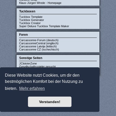
Klaus-Jürgen Wrede - Homepage
Tuckboxen
Tuckbox Template
Tuckbox Generator
Tuckbox Creator
Super Deluxe Tuckbox Template Maker
Foren
Carcassonne-Forum (deutsch)
CarcassonneCentral (englisch)
Carcassonne Latvija (lettisch)
Carcassonne CZ (tschechisch)
Sonstige Seiten
JCloisterZone
Gesellschaftsspieler gesucht
WikiCarpedia
BoardGameGeek
Diese Website nutzt Cookies, um dir den
bestmöglichen Komfort bei der Nutzung zu
bieten.
Mehr erfahren
Verstanden!