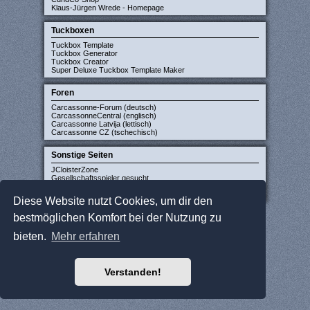
Klaus-Jürgen Wrede - Homepage
Tuckboxen
Tuckbox Template
Tuckbox Generator
Tuckbox Creator
Super Deluxe Tuckbox Template Maker
Foren
Carcassonne-Forum (deutsch)
CarcassonneCentral (englisch)
Carcassonne Latvija (lettisch)
Carcassonne CZ (tschechisch)
Sonstige Seiten
JCloisterZone
Gesellschaftsspieler gesucht
WikiCarpedia
BoardGameGeek
Diese Website nutzt Cookies, um dir den
bestmöglichen Komfort bei der Nutzung zu
bieten.
Mehr erfahren
Verstanden!