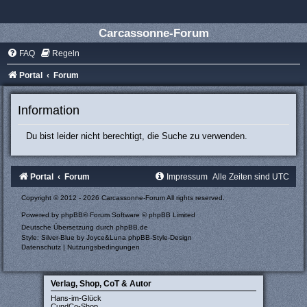
Carcassonne-Forum
FAQ
Regeln
Portal
Forum
Information
Du bist leider nicht berechtigt, die Suche zu verwenden.
Portal
Forum
Impressum
Alle Zeiten sind
UTC
Copyright © 2012 - 2026 Carcassonne-Forum All rights reserved.
Powered by
phpBB
® Forum Software © phpBB Limited
Deutsche Übersetzung durch
phpBB.de
Style: Silver-Blue by Joyce&Luna
phpBB-Style-Design
Datenschutz
|
Nutzungsbedingungen
Verlag, Shop, CoT & Autor
Hans-im-Glück
CundCo-Shop