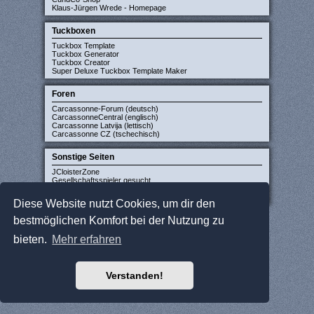
Klaus-Jürgen Wrede - Homepage
Tuckboxen
Tuckbox Template
Tuckbox Generator
Tuckbox Creator
Super Deluxe Tuckbox Template Maker
Foren
Carcassonne-Forum (deutsch)
CarcassonneCentral (englisch)
Carcassonne Latvija (lettisch)
Carcassonne CZ (tschechisch)
Sonstige Seiten
JCloisterZone
Gesellschaftsspieler gesucht
WikiCarpedia
BoardGameGeek
Diese Website nutzt Cookies, um dir den
bestmöglichen Komfort bei der Nutzung zu
bieten.
Mehr erfahren
Verstanden!