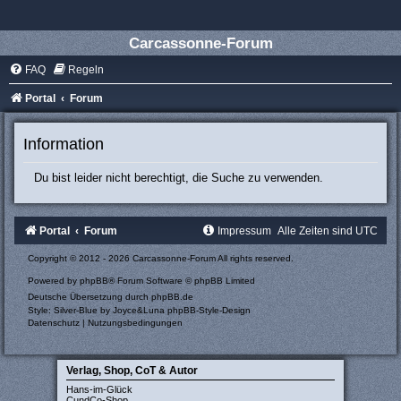
Carcassonne-Forum
FAQ
Regeln
Portal
Forum
Information
Du bist leider nicht berechtigt, die Suche zu verwenden.
Portal
Forum
Impressum
Alle Zeiten sind
UTC
Copyright © 2012 - 2026 Carcassonne-Forum All rights reserved.
Powered by
phpBB
® Forum Software © phpBB Limited
Deutsche Übersetzung durch
phpBB.de
Style: Silver-Blue by Joyce&Luna
phpBB-Style-Design
Datenschutz
|
Nutzungsbedingungen
Verlag, Shop, CoT & Autor
Hans-im-Glück
CundCo-Shop