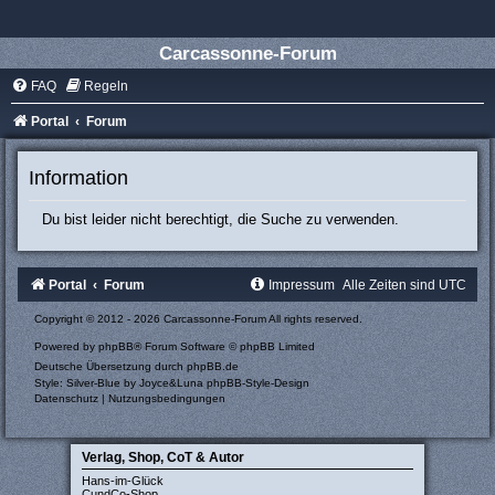
Carcassonne-Forum
FAQ
Regeln
Portal
Forum
Information
Du bist leider nicht berechtigt, die Suche zu verwenden.
Portal
Forum
Impressum
Alle Zeiten sind
UTC
Copyright © 2012 - 2026 Carcassonne-Forum All rights reserved.
Powered by
phpBB
® Forum Software © phpBB Limited
Deutsche Übersetzung durch
phpBB.de
Style: Silver-Blue by Joyce&Luna
phpBB-Style-Design
Datenschutz
|
Nutzungsbedingungen
Verlag, Shop, CoT & Autor
Hans-im-Glück
CundCo-Shop