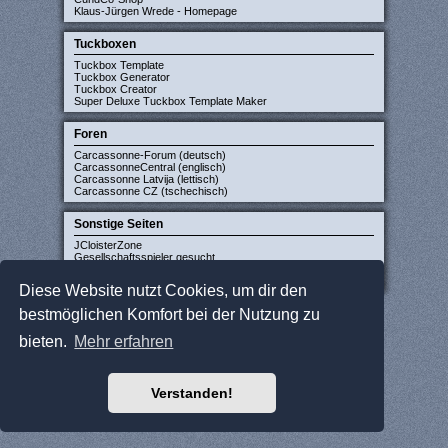
Klaus-Jürgen Wrede - Homepage
Tuckboxen
Tuckbox Template
Tuckbox Generator
Tuckbox Creator
Super Deluxe Tuckbox Template Maker
Foren
Carcassonne-Forum (deutsch)
CarcassonneCentral (englisch)
Carcassonne Latvija (lettisch)
Carcassonne CZ (tschechisch)
Sonstige Seiten
JCloisterZone
Gesellschaftsspieler gesucht
WikiCarpedia
BoardGameGeek
Diese Website nutzt Cookies, um dir den
bestmöglichen Komfort bei der Nutzung zu
bieten.
Mehr erfahren
Verstanden!