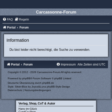
Carcassonne-Forum
FAQ
Regeln
Portal
Forum
Information
Du bist leider nicht berechtigt, die Suche zu verwenden.
Portal
Forum
Impressum
Alle Zeiten sind
UTC
Copyright © 2012 - 2026 Carcassonne-Forum All rights reserved.
Powered by
phpBB
® Forum Software © phpBB Limited
Deutsche Übersetzung durch
phpBB.de
Style: Silver-Blue by Joyce&Luna
phpBB-Style-Design
Datenschutz
|
Nutzungsbedingungen
Verlag, Shop, CoT & Autor
Hans-im-Glück
CundCo-Shop