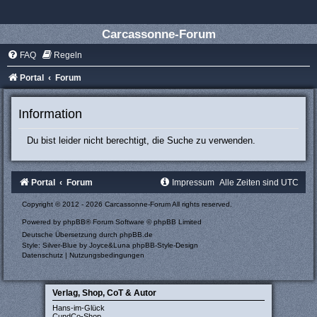
Carcassonne-Forum
FAQ
Regeln
Portal
Forum
Information
Du bist leider nicht berechtigt, die Suche zu verwenden.
Portal
Forum
Impressum
Alle Zeiten sind
UTC
Copyright © 2012 - 2026 Carcassonne-Forum All rights reserved.
Powered by
phpBB
® Forum Software © phpBB Limited
Deutsche Übersetzung durch
phpBB.de
Style: Silver-Blue by Joyce&Luna
phpBB-Style-Design
Datenschutz
|
Nutzungsbedingungen
Verlag, Shop, CoT & Autor
Hans-im-Glück
CundCo-Shop