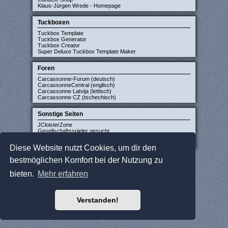
Klaus-Jürgen Wrede - Homepage
Tuckboxen
Tuckbox Template
Tuckbox Generator
Tuckbox Creator
Super Deluxe Tuckbox Template Maker
Foren
Carcassonne-Forum (deutsch)
CarcassonneCentral (englisch)
Carcassonne Latvija (lettisch)
Carcassonne CZ (tschechisch)
Sonstige Seiten
JCloisterZone
Gesellschaftsspieler gesucht
WikiCarpedia
BoardGameGeek
Diese Website nutzt Cookies, um dir den
bestmöglichen Komfort bei der Nutzung zu
bieten.
Mehr erfahren
Verstanden!