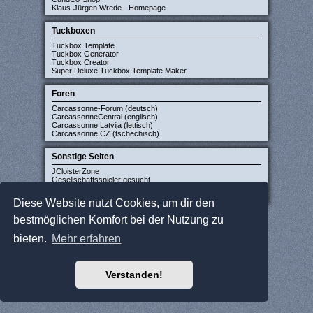
Klaus-Jürgen Wrede - Homepage
Tuckboxen
Tuckbox Template
Tuckbox Generator
Tuckbox Creator
Super Deluxe Tuckbox Template Maker
Foren
Carcassonne-Forum (deutsch)
CarcassonneCentral (englisch)
Carcassonne Latvija (lettisch)
Carcassonne CZ (tschechisch)
Sonstige Seiten
JCloisterZone
Gesellschaftsspieler gesucht
WikiCarpedia
BoardGameGeek
Diese Website nutzt Cookies, um dir den
bestmöglichen Komfort bei der Nutzung zu
bieten.
Mehr erfahren
Verstanden!