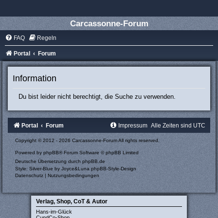
Carcassonne-Forum
FAQ
Regeln
Portal
Forum
Information
Du bist leider nicht berechtigt, die Suche zu verwenden.
Portal
Forum
Impressum
Alle Zeiten sind
UTC
Copyright © 2012 - 2026 Carcassonne-Forum All rights reserved.
Powered by
phpBB
® Forum Software © phpBB Limited
Deutsche Übersetzung durch
phpBB.de
Style: Silver-Blue by Joyce&Luna
phpBB-Style-Design
Datenschutz
|
Nutzungsbedingungen
Verlag, Shop, CoT & Autor
Hans-im-Glück
CundCo-Shop