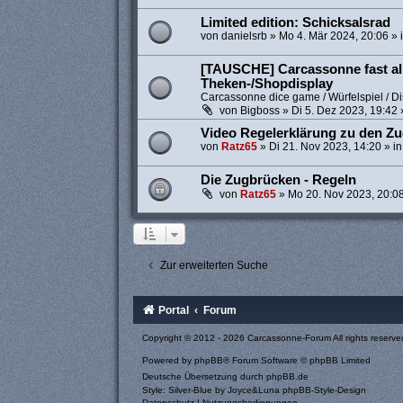
Limited edition: Schicksalsrad
von
danielsrb
»
Mo 4. Mär 2024, 20:06
» 
[TAUSCHE] Carcassonne fast all
Theken-/Shopdisplay
Carcassonne dice game / Würfelspiel / Di
von
Bigboss
»
Di 5. Dez 2023, 19:42
Video Regelerklärung zu den Z
von
Ratz65
»
Di 21. Nov 2023, 14:20
» i
Die Zugbrücken - Regeln
von
Ratz65
»
Mo 20. Nov 2023, 20:0
Zur erweiterten Suche
Portal
Forum
Copyright © 2012 - 2026 Carcassonne-Forum All rights reserve
Powered by
phpBB
® Forum Software © phpBB Limited
Deutsche Übersetzung durch
phpBB.de
Style: Silver-Blue by Joyce&Luna
phpBB-Style-Design
Datenschutz
|
Nutzungsbedingungen