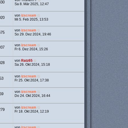
von
Trishen77
330
Sa 8. Mär 2025, 12:47
von
izscream
920
Mi 5. Feb 2025, 13:53
von
izscream
675
So 29. Dez 2024, 19:46
von
izscream
937
Fr 6. Dez 2024, 15:26
von
Ratz65
028
Sa 26. Okt 2024, 15:18
von
izscream
53
Fr 25. Okt 2024, 17:38
von
izscream
69
Do 24. Okt 2024, 16:44
von
izscream
279
Fr 18. Okt 2024, 12:19
von
izscream