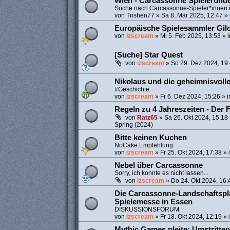
Wien - Carcassonne Spielerund
Suche nach Carcassonne-Spieler*innen 
von
Trishen77
»
Sa 8. Mär 2025, 12:47
» 
Europäische Spielesammler Gil
von
izscream
»
Mi 5. Feb 2025, 13:53
» 
[Suche] Star Quest
von
izscream
»
So 29. Dez 2024, 19
Nikolaus und die geheimnisvoll
#Geschichte
von
izscream
»
Fr 6. Dez 2024, 15:26
» 
Regeln zu 4 Jahreszeiten - Der 
von
Ratz65
»
Sa 26. Okt 2024, 15:18
Spring (2024)
Bitte keinen Kuchen
NoCake Empfehlung
von
izscream
»
Fr 25. Okt 2024, 17:38
» 
Nebel über Carcassonne
Sorry, ich konnte es nicht lassen...
von
izscream
»
Do 24. Okt 2024, 16:
Die Carcassonne-Landschaftspl
Spielemesse in Essen
DISKUSSIONSFORUM
von
izscream
»
Fr 18. Okt 2024, 12:19
» 
Mythic Games pleite: Umstritten