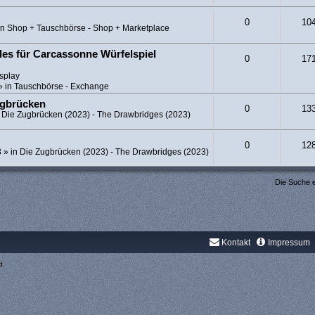
0
10
in
Shop + Tauschbörse - Shop + Marketplace
es für Carcassonne Würfelspiel
0
17
splay
» in
Tauschbörse - Exchange
ugbrücken
0
13
n
Die Zugbrücken (2023) - The Drawbridges (2023)
0
12
8
» in
Die Zugbrücken (2023) - The Drawbridges (2023)
Die Suche 
Kontakt
Impressum
d.