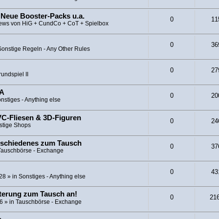
 Neue Booster-Packs u.a.
0
11
ews von HiG + CundCo + CoT + Spielbox
0
36
Sonstige Regeln - Any Other Rules
0
27
undspiel II
CA
0
20
nstiges - Anything else
C-Fliesen & 3D-Figuren
0
24
stige Shops
rschiedenes zum Tausch
0
37
Tauschbörse - Exchange
0
43
:28
» in
Sonstiges - Anything else
iterung zum Tausch an!
0
21
26
» in
Tauschbörse - Exchange