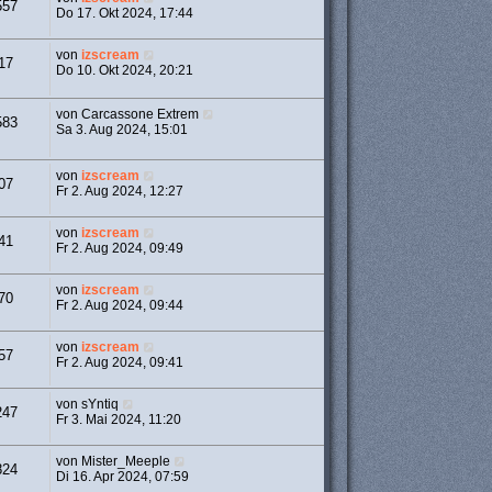
557
Do 17. Okt 2024, 17:44
von
izscream
17
Do 10. Okt 2024, 20:21
von
Carcassone Extrem
583
Sa 3. Aug 2024, 15:01
von
izscream
07
Fr 2. Aug 2024, 12:27
von
izscream
41
Fr 2. Aug 2024, 09:49
von
izscream
70
Fr 2. Aug 2024, 09:44
von
izscream
57
Fr 2. Aug 2024, 09:41
von
sYntiq
247
Fr 3. Mai 2024, 11:20
von
Mister_Meeple
824
Di 16. Apr 2024, 07:59