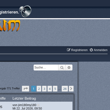
istrieren.
Registrieren
Anmelden
Suche
Erweiterte Suche
Seite
1
von
26
1
2
3
4
5
26
Nächste
ergab 771 Treffer
…
iffe
Letzter Beitrag
von
jim180my180
26
Mi 22. Jul 2026, 09:50