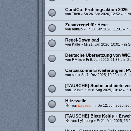
CundCo: Frühlingsaktion 2026 -
von
Theft
»
So 26. Apr 2026, 12:52
» in
N
Zusatzregel für Hexe
von
buffalo
»
Fr 30. Jan 2026, 11:01
» in
Regel-Download
von
Kalle
»
Mi 21. Jan 2026, 10:01
» in
Gr
Deutsche Übersetzung von WI
von
RMike
»
Fr 9. Jan 2026, 21:37
» in
So
Carcassonne Erweiterungen: PV
von
seli
»
So 7. Dez 2025, 19:23
» in
Son
[TAUSCHE] Suche und biete ve
von
12Jake
»
Mi 6. Aug 2025, 10:32
» in
Hitzewelle
von
izscream
»
Do 12. Jun 2025, 20
[TAUSCHE] Biete Keltis + Erwe
von
Lyfjaberg
»
Fr 21. Mär 2025, 15: