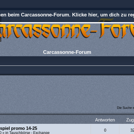
n beim Carcassonne-Forum. Klicke hier, um dich zu reg
Carcassonne-Forum
Die Suche 
Antworten
Zugr
spiel promo 14-25
0
3
0
» in
Tauschbörse - Exchange