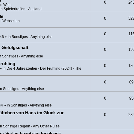
e
0
24
in Wien
in
Spielertreffen - Ausland
de
0
32
in
Webseiten
0
11
:46
» in
Sonstiges - Anything else
e Gefolgschaft
0
19
in
Sonstiges - Anything else
Frühling
0
13
» in
Die 4 Jahreszeiten - Der Frühling (2024) - The
0
69
in
Sonstiges - Anything else
0
95
44
» in
Sonstiges - Anything else
ättchen von Hans im Glück zur
0
28
in
Sonstige Regeln - Any Other Rules
er Verlag beantragt Insolvenz