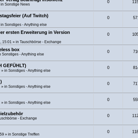
0
11
 in
Sonstige News
tagsfeier (Auf Twitch)
0
57
 in
Sonstiges - Anything else
er ersten Erweiterung in Version
0
10
, 15:01
» in
Tauschbörse - Exchange
eless box
0
71
n
Sonstiges - Anything else
CH GEFÜHLT)
0
81
9
» in
Sonstiges - Anything else
)
0
71
4
» in
Sonstiges - Anything else
0
55
1
» in
Sonstiges - Anything else
pielzubehör
0
11
uschbörse - Exchange
0
11
:59
» in
Sonstige Treffen