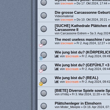
von
izscream
»
Do 17. Okt 2024, 17:44
»
Die grosse Carcassonne Geburts
Videomaterial
von
izscream
»
Do 10. Okt 2024, 20:21
»
[SUCHE] Kathedrale Plättchen d
Carcasonne II
von
Carcassone Extrem
»
Sa 3. Aug 2024
The most useless maschine / us
von
izscream
»
Fr 2. Aug 2024, 12:27
» i
Wie jung bist du? (KÖRPERLI
von
izscream
»
Fr 2. Aug 2024, 09:4
Wie jung bist du? (GEFÜHLT <3 
von
izscream
»
Fr 2. Aug 2024, 09:4
Wie jung bist du? (REAL)
von
izscream
»
Fr 2. Aug 2024, 09:4
[BIETE] Diverse Spiele sowie S
von
sYntiq
»
Fr 3. Mai 2024, 11:20
» in
Ta
Plättchenleger in Elmshorn
von
Mister_Meeple
»
Di 16. Apr 2024, 07