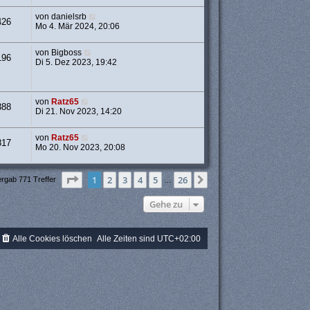
von
danielsrb
426
Mo 4. Mär 2024, 20:06
von
Bigboss
196
Di 5. Dez 2023, 19:42
von
Ratz65
388
Di 21. Nov 2023, 14:20
von
Ratz65
817
Mo 20. Nov 2023, 20:08
Seite
1
von
26
1
2
3
4
5
26
Nächste
ergab 771 Treffer
…
Gehe zu
Alle Cookies löschen
Alle Zeiten sind
UTC+02:00