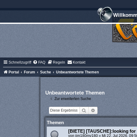
Willkomme
Schnellzugriff
FAQ
Regeln
Kontakt
Portal
Forum
Suche
Unbeantwortete Themen
Unbeantwortete Themen
Zur erweiterten Suche
Suche
Erweiterte Suche
Themen
[BIETE] [TAUSCHE]:looking for 
von
jim180my180
»
Mi 22. Jul 2026, 09:5