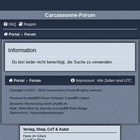
Carcassonne-Forum
FAQ
Regeln
Portal
Forum
Information
Du bist leider nicht berechtigt, die Suche zu verwenden.
Portal
Forum
Impressum
Alle Zeiten sind
UTC
Copyright © 2012 - 2026 Carcassonne-Forum All rights reserved.
Powered by
phpBB
® Forum Software © phpBB Limited
Deutsche Übersetzung durch
phpBB.de
Style: Silver-Blue by Joyce&Luna
phpBB-Style-Design
Datenschutz
|
Nutzungsbedingungen
Verlag, Shop, CoT & Autor
Hans-im-Glück
CundCo-Shop