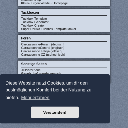
Klaus-Jürgen Wrede - Homepage
Tuckboxen
Tuckbox Template
Tuckbox Generator
Tuckbox Creator
Super Deluxe Tuckbox Template Maker
Foren
Carcassonne-Forum (deutsch)
CarcassonneCentral (englisch)
Carcassonne Latvija (lettisch)
Carcassonne CZ (tschechisch)
Sonstige Seiten
JCloisterZone
Gesellschaftsspieler gesucht
WikiCarpedia
BoardGameGeek
Diese Website nutzt Cookies, um dir den
bestmöglichen Komfort bei der Nutzung zu
bieten.
Mehr erfahren
Verstanden!