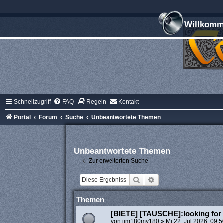
Willkomme
Schnellzugriff
FAQ
Regeln
Kontakt
Portal
Forum
Suche
Unbeantwortete Themen
Unbeantwortete Themen
Zur erweiterten Suche
Suche
Erweiterte Suche
Themen
[BIETE] [TAUSCHE]:looking for 
von
jim180my180
»
Mi 22. Jul 2026, 09:5