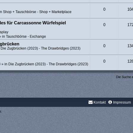
0
10
in
Shop + Tauschbörse - Shop + Marketplace
es für Carcassonne Würfelspiel
0
17
splay
» in
Tauschbörse - Exchange
ugbrücken
0
13
n
Die Zugbrücken (2023) - The Drawbridges (2023)
0
12
8
» in
Die Zugbrücken (2023) - The Drawbridges (2023)
Die Suche 
Kontakt
Impressum
d.