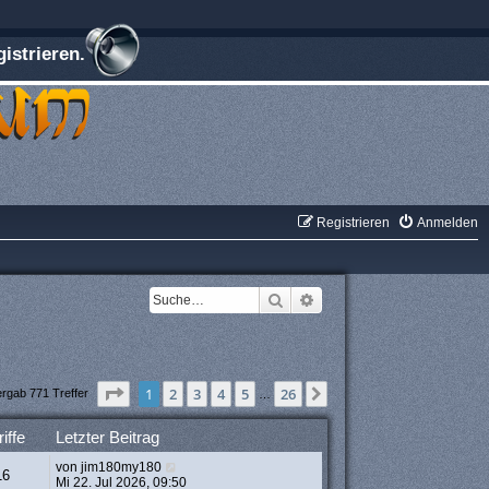
istrieren.
Registrieren
Anmelden
Suche
Erweiterte Suche
Seite
1
von
26
1
2
3
4
5
26
Nächste
ergab 771 Treffer
…
iffe
Letzter Beitrag
von
jim180my180
16
Mi 22. Jul 2026, 09:50