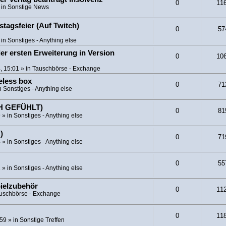
0
11
 in
Sonstige News
tagsfeier (Auf Twitch)
0
57
 in
Sonstiges - Anything else
er ersten Erweiterung in Version
0
10
, 15:01
» in
Tauschbörse - Exchange
eless box
0
71
n
Sonstiges - Anything else
CH GEFÜHLT)
0
81
9
» in
Sonstiges - Anything else
)
0
71
4
» in
Sonstiges - Anything else
0
55
1
» in
Sonstiges - Anything else
pielzubehör
0
11
uschbörse - Exchange
0
11
:59
» in
Sonstige Treffen