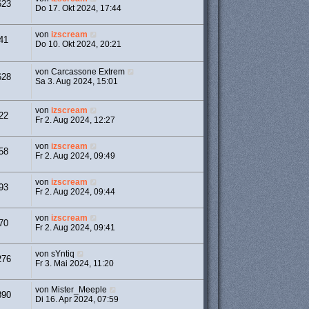
623
Do 17. Okt 2024, 17:44
von
izscream
41
Do 10. Okt 2024, 20:21
von
Carcassone Extrem
628
Sa 3. Aug 2024, 15:01
von
izscream
22
Fr 2. Aug 2024, 12:27
von
izscream
58
Fr 2. Aug 2024, 09:49
von
izscream
93
Fr 2. Aug 2024, 09:44
von
izscream
70
Fr 2. Aug 2024, 09:41
von
sYntiq
276
Fr 3. Mai 2024, 11:20
von
Mister_Meeple
890
Di 16. Apr 2024, 07:59