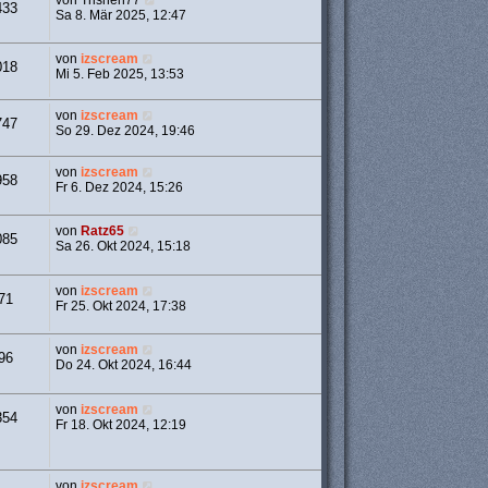
von
Trishen77
433
Sa 8. Mär 2025, 12:47
von
izscream
018
Mi 5. Feb 2025, 13:53
von
izscream
747
So 29. Dez 2024, 19:46
von
izscream
958
Fr 6. Dez 2024, 15:26
von
Ratz65
085
Sa 26. Okt 2024, 15:18
von
izscream
71
Fr 25. Okt 2024, 17:38
von
izscream
96
Do 24. Okt 2024, 16:44
von
izscream
354
Fr 18. Okt 2024, 12:19
von
izscream