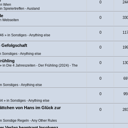
e
0
24
in Wien
in
Spielertreffen - Ausland
de
0
33
in
Webseiten
0
11
:46
» in
Sonstiges - Anything else
e Gefolgschaft
0
19
in
Sonstiges - Anything else
Frühling
0
13
» in
Die 4 Jahreszeiten - Der Frühling (2024) - The
0
69
in
Sonstiges - Anything else
0
95
44
» in
Sonstiges - Anything else
ättchen von Hans im Glück zur
0
28
in
Sonstige Regeln - Any Other Rules
er Verlag beantragt Insolvenz