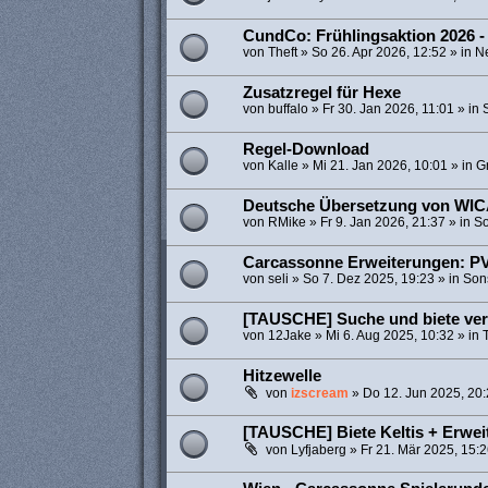
CundCo: Frühlingsaktion 2026 -
von
Theft
»
So 26. Apr 2026, 12:52
» in
N
Zusatzregel für Hexe
von
buffalo
»
Fr 30. Jan 2026, 11:01
» in
Regel-Download
von
Kalle
»
Mi 21. Jan 2026, 10:01
» in
Gr
Deutsche Übersetzung von WI
von
RMike
»
Fr 9. Jan 2026, 21:37
» in
So
Carcassonne Erweiterungen: PV
von
seli
»
So 7. Dez 2025, 19:23
» in
Son
[TAUSCHE] Suche und biete ve
von
12Jake
»
Mi 6. Aug 2025, 10:32
» in
Hitzewelle
von
izscream
»
Do 12. Jun 2025, 20
[TAUSCHE] Biete Keltis + Erwe
von
Lyfjaberg
»
Fr 21. Mär 2025, 15: