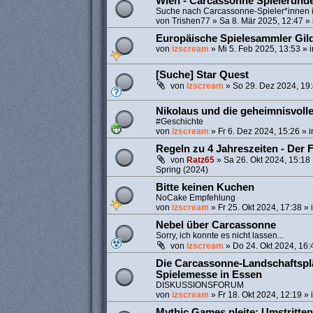
Wien - Carcassonne Spielerund
Suche nach Carcassonne-Spieler*innen 
von
Trishen77
»
Sa 8. Mär 2025, 12:47
» 
Europäische Spielesammler Gil
von
izscream
»
Mi 5. Feb 2025, 13:53
» 
[Suche] Star Quest
von
izscream
»
So 29. Dez 2024, 19
Nikolaus und die geheimnisvoll
#Geschichte
von
izscream
»
Fr 6. Dez 2024, 15:26
» 
Regeln zu 4 Jahreszeiten - Der 
von
Ratz65
»
Sa 26. Okt 2024, 15:18
Spring (2024)
Bitte keinen Kuchen
NoCake Empfehlung
von
izscream
»
Fr 25. Okt 2024, 17:38
» 
Nebel über Carcassonne
Sorry, ich konnte es nicht lassen...
von
izscream
»
Do 24. Okt 2024, 16:
Die Carcassonne-Landschaftspl
Spielemesse in Essen
DISKUSSIONSFORUM
von
izscream
»
Fr 18. Okt 2024, 12:19
» 
Mythic Games pleite: Umstritten