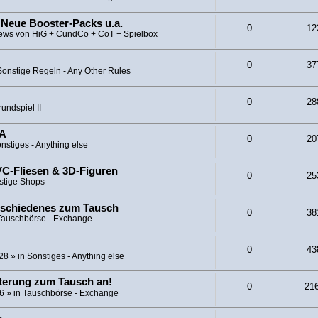
 Neue Booster-Packs u.a.
0
12
ews von HiG + CundCo + CoT + Spielbox
0
37
Sonstige Regeln - Any Other Rules
0
28
undspiel II
CA
0
20
nstiges - Anything else
C-Fliesen & 3D-Figuren
0
25
stige Shops
rschiedenes zum Tausch
0
38
Tauschbörse - Exchange
0
43
:28
» in
Sonstiges - Anything else
iterung zum Tausch an!
0
21
26
» in
Tauschbörse - Exchange