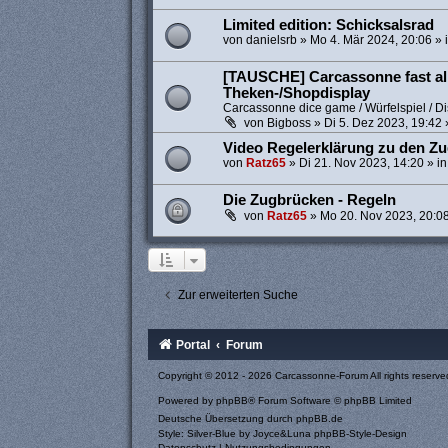
Limited edition: Schicksalsrad
von
danielsrb
»
Mo 4. Mär 2024, 20:06
» 
[TAUSCHE] Carcassonne fast all
Theken-/Shopdisplay
Carcassonne dice game / Würfelspiel / Di
von
Bigboss
»
Di 5. Dez 2023, 19:42
Video Regelerklärung zu den Z
von
Ratz65
»
Di 21. Nov 2023, 14:20
» i
Die Zugbrücken - Regeln
von
Ratz65
»
Mo 20. Nov 2023, 20:0
Zur erweiterten Suche
Portal
Forum
Copyright © 2012 - 2026 Carcassonne-Forum All rights reserve
Powered by
phpBB
® Forum Software © phpBB Limited
Deutsche Übersetzung durch
phpBB.de
Style: Silver-Blue by Joyce&Luna
phpBB-Style-Design
Datenschutz
|
Nutzungsbedingungen