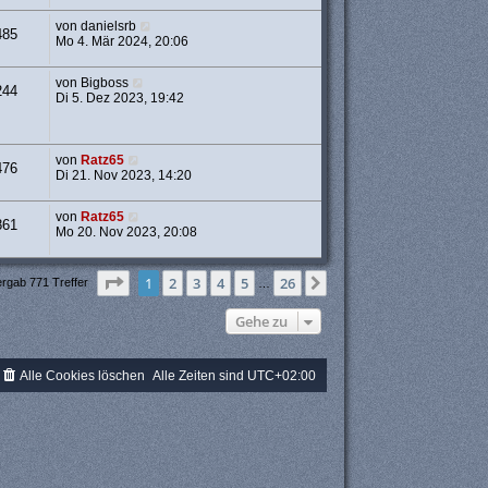
von
danielsrb
485
Mo 4. Mär 2024, 20:06
von
Bigboss
244
Di 5. Dez 2023, 19:42
von
Ratz65
476
Di 21. Nov 2023, 14:20
von
Ratz65
861
Mo 20. Nov 2023, 20:08
Seite
1
von
26
1
2
3
4
5
26
Nächste
ergab 771 Treffer
…
Gehe zu
Alle Cookies löschen
Alle Zeiten sind
UTC+02:00