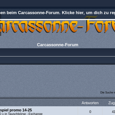
n beim Carcassonne-Forum. Klicke hier, um dich zu reg
Carcassonne-Forum
Die Suche 
Antworten
Zugr
spiel promo 14-25
0
4
0
» in
Tauschbörse - Exchange