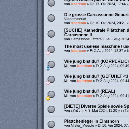
von
izscream
»
Do 17. Okt 2024, 17:44
»
Die grosse Carcassonne Geburts
Videomaterial
von
izscream
»
Do 10. Okt 2024, 20:21
»
[SUCHE] Kathedrale Plättchen d
Carcasonne II
von
Carcassone Extrem
»
Sa 3. Aug 2024
The most useless maschine / us
von
izscream
»
Fr 2. Aug 2024, 12:27
» i
Wie jung bist du? (KÖRPERLI
von
izscream
»
Fr 2. Aug 2024, 09:4
Wie jung bist du? (GEFÜHLT <3 
von
izscream
»
Fr 2. Aug 2024, 09:4
Wie jung bist du? (REAL)
von
izscream
»
Fr 2. Aug 2024, 09:4
[BIETE] Diverse Spiele sowie S
von
sYntiq
»
Fr 3. Mai 2024, 11:20
» in
Ta
Plättchenleger in Elmshorn
von
Mister_Meeple
»
Di 16. Apr 2024, 07