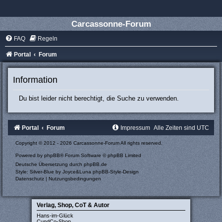
Carcassonne-Forum
FAQ
Regeln
Portal
Forum
Information
Du bist leider nicht berechtigt, die Suche zu verwenden.
Portal
Forum
Impressum
Alle Zeiten sind
UTC
Copyright © 2012 - 2026 Carcassonne-Forum All rights reserved.
Powered by
phpBB
® Forum Software © phpBB Limited
Deutsche Übersetzung durch
phpBB.de
Style: Silver-Blue by Joyce&Luna
phpBB-Style-Design
Datenschutz
|
Nutzungsbedingungen
Verlag, Shop, CoT & Autor
Hans-im-Glück
CundCo-Shop