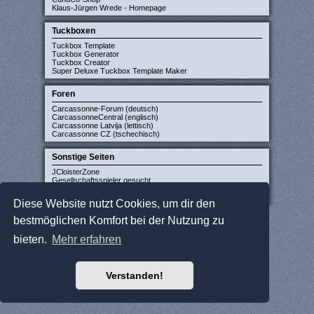
Klaus-Jürgen Wrede - Homepage
Tuckboxen
Tuckbox Template
Tuckbox Generator
Tuckbox Creator
Super Deluxe Tuckbox Template Maker
Foren
Carcassonne-Forum (deutsch)
CarcassonneCentral (englisch)
Carcassonne Latvija (lettisch)
Carcassonne CZ (tschechisch)
Sonstige Seiten
JCloisterZone
Gesellschaftsspieler gesucht
WikiCarpedia
BoardGameGeek
Diese Website nutzt Cookies, um dir den
bestmöglichen Komfort bei der Nutzung zu
bieten.
Mehr erfahren
Verstanden!