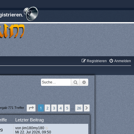
istrieren.
Registrieren
Anmelden
Suche
Erweiterte Suche
Seite
1
von
26
1
2
3
4
5
26
Nächste
ergab 771 Treffer
…
iffe
Letzter Beitrag
von
jim180my180
29
Mi 22. Jul 2026, 09:50