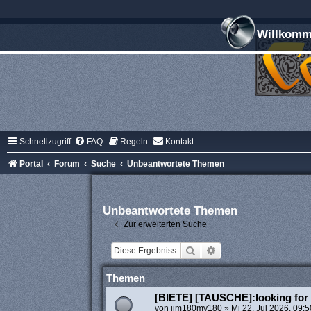
Willkomme
Schnellzugriff
FAQ
Regeln
Kontakt
Portal
Forum
Suche
Unbeantwortete Themen
Unbeantwortete Themen
Zur erweiterten Suche
Suche
Erweiterte Suche
Themen
[BIETE] [TAUSCHE]:looking for 
von
jim180my180
»
Mi 22. Jul 2026, 09:5