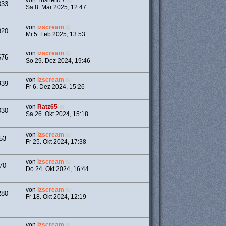
von
Trishen77
333
Sa 8. Mär 2025, 12:47
von
izscream
920
Mi 5. Feb 2025, 13:53
von
izscream
676
So 29. Dez 2024, 19:46
von
izscream
939
Fr 6. Dez 2024, 15:26
von
Ratz65
030
Sa 26. Okt 2024, 15:18
von
izscream
53
Fr 25. Okt 2024, 17:38
von
izscream
70
Do 24. Okt 2024, 16:44
von
izscream
280
Fr 18. Okt 2024, 12:19
von
izscream