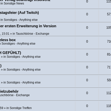
0
11
 in
Sonstige News
tagsfeier (Auf Twitch)
0
57
 in
Sonstiges - Anything else
er ersten Erweiterung in Version
0
10
, 15:01
» in
Tauschbörse - Exchange
eless box
0
71
n
Sonstiges - Anything else
CH GEFÜHLT)
0
81
9
» in
Sonstiges - Anything else
)
0
71
4
» in
Sonstiges - Anything else
0
55
1
» in
Sonstiges - Anything else
pielzubehör
0
11
uschbörse - Exchange
0
11
:59
» in
Sonstige Treffen