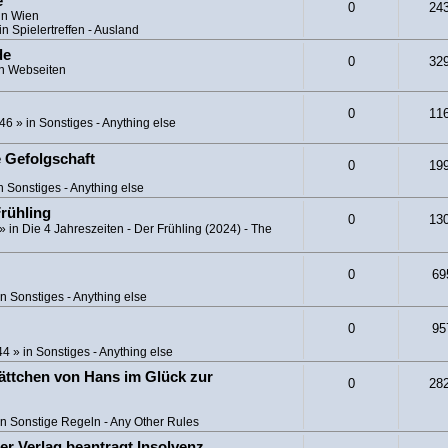
e
0
24
in Wien
in
Spielertreffen - Ausland
de
0
32
in
Webseiten
0
11
:46
» in
Sonstiges - Anything else
e Gefolgschaft
0
19
in
Sonstiges - Anything else
Frühling
0
13
» in
Die 4 Jahreszeiten - Der Frühling (2024) - The
0
69
in
Sonstiges - Anything else
0
95
44
» in
Sonstiges - Anything else
ättchen von Hans im Glück zur
0
28
in
Sonstige Regeln - Any Other Rules
er Verlag beantragt Insolvenz