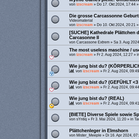
von
izscream
»
Do 17. Okt 2024, 17:44
»
Die grosse Carcassonne Geburts
Videomaterial
von
izscream
»
Do 10. Okt 2024, 20:21
»
[SUCHE] Kathedrale Plättchen d
Carcasonne II
von
Carcassone Extrem
»
Sa 3. Aug 2024
The most useless maschine / us
von
izscream
»
Fr 2. Aug 2024, 12:27
» i
Wie jung bist du? (KÖRPERLI
von
izscream
»
Fr 2. Aug 2024, 09:4
Wie jung bist du? (GEFÜHLT <3 
von
izscream
»
Fr 2. Aug 2024, 09:4
Wie jung bist du? (REAL)
von
izscream
»
Fr 2. Aug 2024, 09:4
[BIETE] Diverse Spiele sowie S
von
sYntiq
»
Fr 3. Mai 2024, 11:20
» in
Ta
Plättchenleger in Elmshorn
von
Mister_Meeple
»
Di 16. Apr 2024, 07