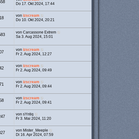
558
Do 17. Okt 2024, 17:44
von
izscream
18
Do 10. Okt 2024, 20:21
von
Carcassone Extrem
583
Sa 3. Aug 2024, 15:01
von
izscream
07
Fr 2. Aug 2024, 12:27
von
izscream
42
Fr 2. Aug 2024, 09:49
von
izscream
71
Fr 2. Aug 2024, 09:44
von
izscream
58
Fr 2. Aug 2024, 09:41
von
sYntiq
247
Fr 3. Mai 2024, 11:20
von
Mister_Meeple
827
Di 16. Apr 2024, 07:59