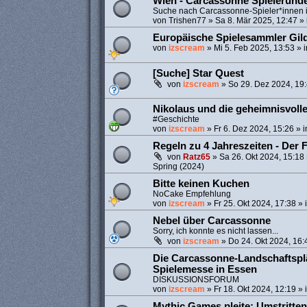
Wien - Carcassonne Spielerund
Suche nach Carcassonne-Spieler*innen 
von
Trishen77
»
Sa 8. Mär 2025, 12:47
» 
Europäische Spielesammler Gil
von
izscream
»
Mi 5. Feb 2025, 13:53
» 
[Suche] Star Quest
von
izscream
»
So 29. Dez 2024, 19
Nikolaus und die geheimnisvoll
#Geschichte
von
izscream
»
Fr 6. Dez 2024, 15:26
» 
Regeln zu 4 Jahreszeiten - Der 
von
Ratz65
»
Sa 26. Okt 2024, 15:18
Spring (2024)
Bitte keinen Kuchen
NoCake Empfehlung
von
izscream
»
Fr 25. Okt 2024, 17:38
» 
Nebel über Carcassonne
Sorry, ich konnte es nicht lassen...
von
izscream
»
Do 24. Okt 2024, 16:
Die Carcassonne-Landschaftspl
Spielemesse in Essen
DISKUSSIONSFORUM
von
izscream
»
Fr 18. Okt 2024, 12:19
» 
Mythic Games pleite: Umstritten