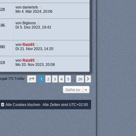
von
danielsrb
428
Mo 4. Mär 2024, 20:06
von
Bigboss
196
Di 5. Dez 2023, 19:42
von
Ratz65
390
Di 21. Nov 2023, 14:20
von
Ratz65
818
Mo 20. Nov 2023, 20:08
Seite
1
von
26
1
2
3
4
5
26
Nächste
ergab 771 Treffer
…
Gehe zu
Alle Cookies löschen
Alle Zeiten sind
UTC+02:00