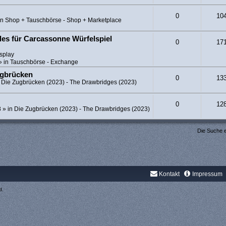
0
10
in
Shop + Tauschbörse - Shop + Marketplace
es für Carcassonne Würfelspiel
0
17
splay
» in
Tauschbörse - Exchange
ugbrücken
0
13
n
Die Zugbrücken (2023) - The Drawbridges (2023)
0
12
8
» in
Die Zugbrücken (2023) - The Drawbridges (2023)
Die Suche 
Kontakt
Impressum
d.