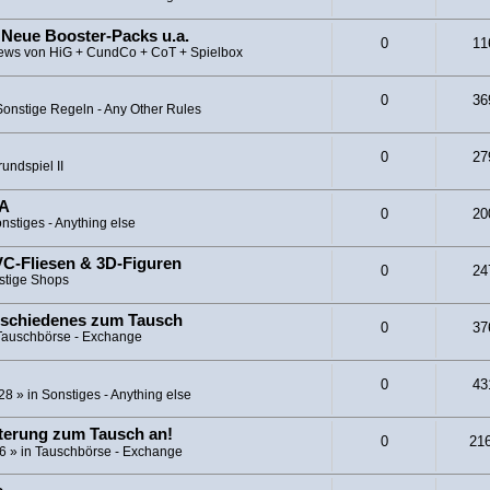
 Neue Booster-Packs u.a.
0
11
ews von HiG + CundCo + CoT + Spielbox
0
36
Sonstige Regeln - Any Other Rules
0
27
undspiel II
CA
0
20
nstiges - Anything else
C-Fliesen & 3D-Figuren
0
24
stige Shops
rschiedenes zum Tausch
0
37
Tauschbörse - Exchange
0
43
:28
» in
Sonstiges - Anything else
iterung zum Tausch an!
0
21
26
» in
Tauschbörse - Exchange