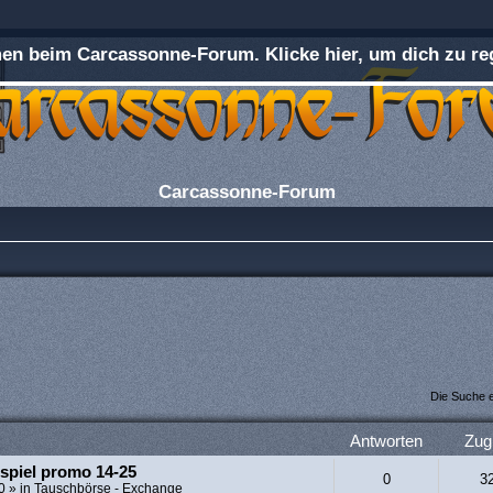
n beim Carcassonne-Forum. Klicke hier, um dich zu reg
Carcassonne-Forum
Die Suche 
Antworten
Zugr
spiel promo 14-25
0
3
0
» in
Tauschbörse - Exchange