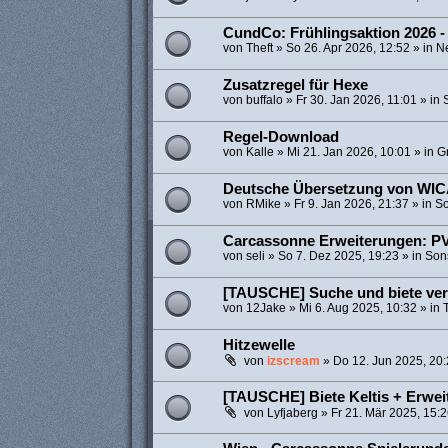
CundCo: Frühlingsaktion 2026 -
von
Theft
»
So 26. Apr 2026, 12:52
» in
N
Zusatzregel für Hexe
von
buffalo
»
Fr 30. Jan 2026, 11:01
» in
Regel-Download
von
Kalle
»
Mi 21. Jan 2026, 10:01
» in
Gr
Deutsche Übersetzung von WI
von
RMike
»
Fr 9. Jan 2026, 21:37
» in
So
Carcassonne Erweiterungen: PV
von
seli
»
So 7. Dez 2025, 19:23
» in
Son
[TAUSCHE] Suche und biete ve
von
12Jake
»
Mi 6. Aug 2025, 10:32
» in
Hitzewelle
von
izscream
»
Do 12. Jun 2025, 20
[TAUSCHE] Biete Keltis + Erwe
von
Lyfjaberg
»
Fr 21. Mär 2025, 15: