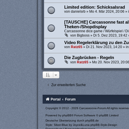
Limited edition: Schicksalsrad
von
danielsrb
»
Mo 4. Mär 2024, 20:06
» 
[TAUSCHE] Carcassonne fast all
Theken-/Shopdisplay
Carcassonne dice game / Würfelspiel / Di
von
Bigboss
»
Di 5. Dez 2023, 19:42
Video Regelerklärung zu den Z
von
Ratz65
»
Di 21. Nov 2023, 14:20
» i
Die Zugbrücken - Regeln
von
Ratz65
»
Mo 20. Nov 2023, 20:0
Zur erweiterten Suche
Portal
Forum
Copyright © 2012 - 2026 Carcassonne-Forum All rights reserve
Powered by
phpBB
® Forum Software © phpBB Limited
Deutsche Übersetzung durch
phpBB.de
Style: Silver-Blue by Joyce&Luna
phpBB-Style-Design
Datenschutz
|
Nutzungsbedingungen