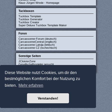
Klaus-Jürgen Wrede - Homepage
Tuckboxen
Tuckbox Template
Tuckbox Generator
Tuckbox Creator
Super Deluxe Tuckbox Template Maker
Foren
Carcassonne-Forum (deutsch)
CarcassonneCentral (englisch)
Carcassonne Latvija (lettisch)
Carcassonne CZ (tschechisch)
Sonstige Seiten
JCloisterZone
Gesellschaftsspieler gesucht
WikiCarpedia
BoardGameGeek
Diese Website nutzt Cookies, um dir den
bestmöglichen Komfort bei der Nutzung zu
bieten.
Mehr erfahren
Verstanden!