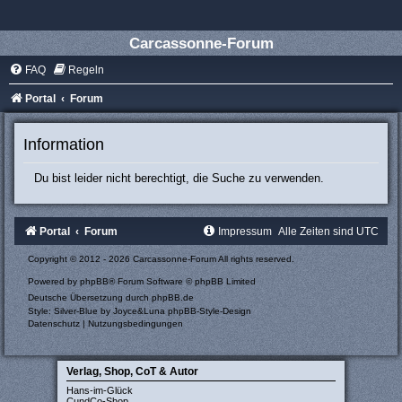
Carcassonne-Forum
FAQ
Regeln
Portal
Forum
Information
Du bist leider nicht berechtigt, die Suche zu verwenden.
Portal
Forum
Impressum
Alle Zeiten sind
UTC
Copyright © 2012 - 2026 Carcassonne-Forum All rights reserved.
Powered by
phpBB
® Forum Software © phpBB Limited
Deutsche Übersetzung durch
phpBB.de
Style: Silver-Blue by Joyce&Luna
phpBB-Style-Design
Datenschutz
|
Nutzungsbedingungen
Verlag, Shop, CoT & Autor
Hans-im-Glück
CundCo-Shop