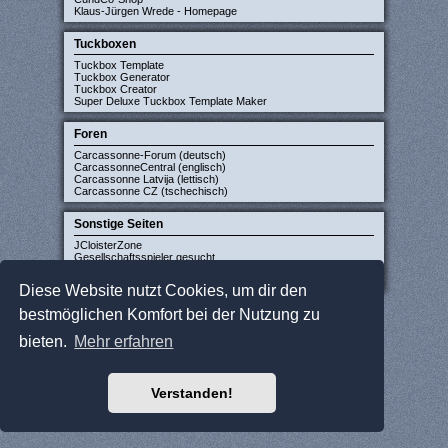
Klaus-Jürgen Wrede - Homepage
Tuckboxen
Tuckbox Template
Tuckbox Generator
Tuckbox Creator
Super Deluxe Tuckbox Template Maker
Foren
Carcassonne-Forum (deutsch)
CarcassonneCentral (englisch)
Carcassonne Latvija (lettisch)
Carcassonne CZ (tschechisch)
Sonstige Seiten
JCloisterZone
Gesellschaftsspieler gesucht
WikiCarpedia
BoardGameGeek
Diese Website nutzt Cookies, um dir den
bestmöglichen Komfort bei der Nutzung zu
bieten.
Mehr erfahren
Verstanden!