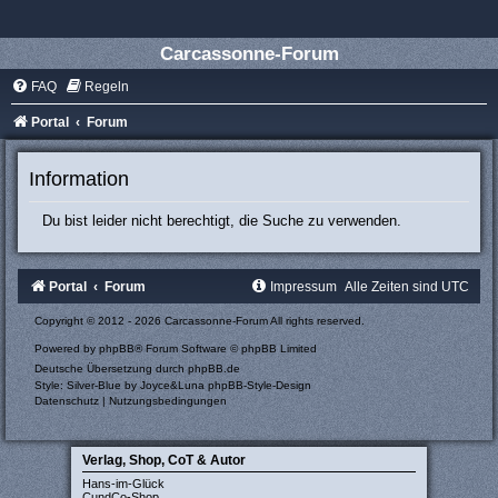
Carcassonne-Forum
FAQ
Regeln
Portal
Forum
Information
Du bist leider nicht berechtigt, die Suche zu verwenden.
Portal
Forum
Impressum
Alle Zeiten sind
UTC
Copyright © 2012 - 2026 Carcassonne-Forum All rights reserved.
Powered by
phpBB
® Forum Software © phpBB Limited
Deutsche Übersetzung durch
phpBB.de
Style: Silver-Blue by Joyce&Luna
phpBB-Style-Design
Datenschutz
|
Nutzungsbedingungen
Verlag, Shop, CoT & Autor
Hans-im-Glück
CundCo-Shop